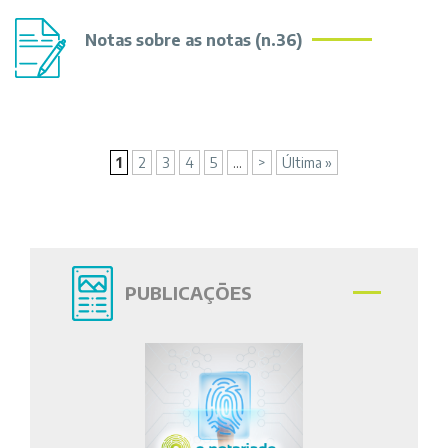
Notas sobre as notas (n.36)
1
2
3
4
5
...
>
Última »
PUBLICAÇÕES