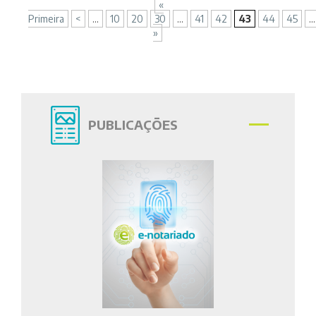
«
Primeira
<
...
10
20
30
...
41
42
43
44
45
...
»
PUBLICAÇÕES