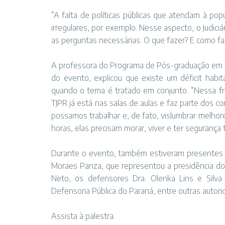
“A falta de políticas públicas que atendam à po
irregulares, por exemplo. Nesse aspecto, o Judic
as perguntas necessárias: O que fazer? E como f
A professora do Programa de Pós-graduação em P
do evento, explicou que existe um déficit habit
quando o tema é tratado em conjunto. “Nessa fren
TJPR já está nas salas de aulas e faz parte dos c
possamos trabalhar e, de fato, vislumbrar melhor
horas, elas precisam morar, viver e ter segurança t
Durante o evento, também estiveram presentes o
Moraes Panza, que representou a presidência do 
Neto, os defensores Dra. Olenka Lins e Silva 
Defensoria Pública do Paraná, entre outras autor
Assista à palestra
.