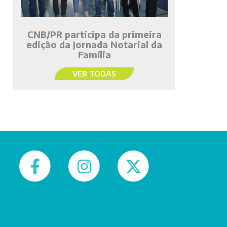
CNB/PR participa da primeira
edição da Jornada Notarial da
Família
VER TODAS