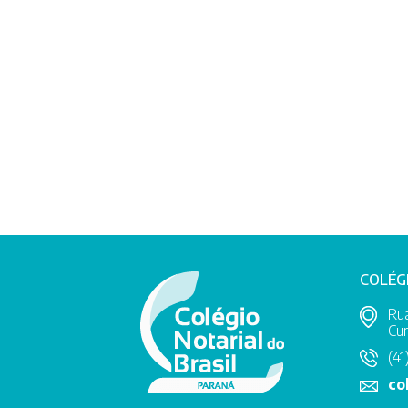
COLÉG
Rua
Cur
(41
co