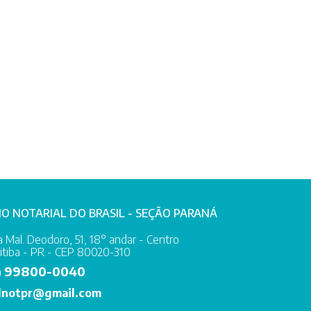
IO NOTARIAL DO BRASIL - SEÇÃO PARANÁ
 Mal. Deodoro, 51, 18° andar - Centro
itiba - PR - CEP 80020-310
99800-0040
)
lnotpr@gmail.com