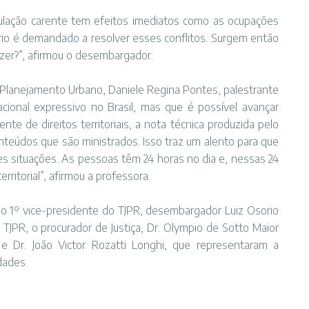
pulação carente tem efeitos imediatos como as ocupações
iário é demandado a resolver esses conflitos. Surgem então
azer?”, afirmou o desembargador.
lanejamento Urbano, Daniele Regina Pontes, palestrante
acional expressivo no Brasil, mas que é possível avançar
te de direitos territoriais, a nota técnica produzida pelo
onteúdos que são ministrados. Isso traz um alento para que
es situações. As pessoas têm 24 horas no dia e, nessas 24
erritorial”, afirmou a professora.
 1º vice-presidente do TJPR, desembargador Luiz Osorio
TJPR, o procurador de Justiça, Dr. Olympio de Sotto Maior
e Dr. João Victor Rozatti Longhi, que representaram a
idades.