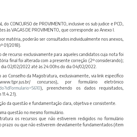
AL do CONCURSO de PROVIMENTO, inclusive os sub judice e PCD,
rentes às VAGAS DE PROVIMENTO, que corresponde ao Anexo I.
por matéria, poderão ser consultados individualmente nos anexos,
nº 01/2018).
o de recurso exclusivamente para aqueles candidatos cuja nota foi
ória final foi alterada com a presente correção (2º considerando);
do dia 02/02/2022 até às 24:00hs do dia 04/02/2022.
 ao Conselho da Magistratura, exclusivamente, via link específico
tjpr.jus.br/ concursos), por formulário eletrônico
m.do?idFormulario=5610
), preenchendo os dados requisitados,
1.4.2.1).
ção da questão e fundamentação clara, objetiva e consistente.
 uma questão no mesmo formulário.
ratura os recursos que não estiverem redigidos no formulário
a do prazo ou que não estiverem devidamente fundamentados (item