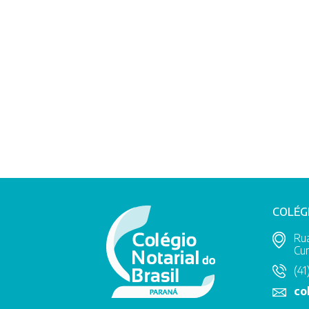
COLÉG
Rua
Cur
(41
co