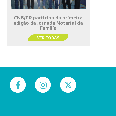
CNB/PR participa da primeira
edição da Jornada Notarial da
Família
VER TODAS