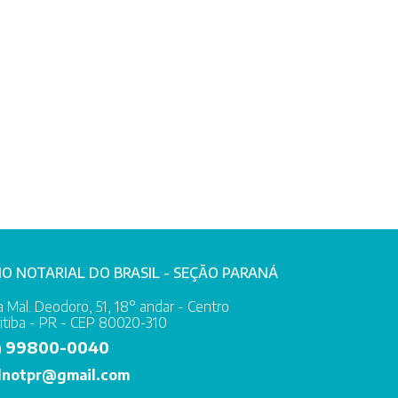
IO NOTARIAL DO BRASIL - SEÇÃO PARANÁ
 Mal. Deodoro, 51, 18° andar - Centro
itiba - PR - CEP 80020-310
99800-0040
)
lnotpr@gmail.com