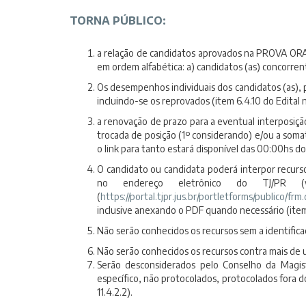
TORNA PÚBLICO:
a relação de candidatos aprovados na PROVA OR
em ordem alfabética: a) candidatos (as) concor
Os desempenhos individuais dos candidatos (as), 
incluindo-se os reprovados (item 6.4.10 do Edital 
a renovação de prazo para a eventual interposiçã
trocada de posição (1º considerando) e/ou a somat
o link para tanto estará disponível das 00:00hs 
O candidato ou candidata poderá interpor recurso
no endereço eletrônico do TJ/PR (www.
(
https://portal.tjpr.jus.br/portletforms/publico/fr
inclusive anexando o PDF quando necessário (item 1
Não serão conhecidos os recursos sem a identifica
Não serão conhecidos os recursos contra mais de
Serão desconsiderados pelo Conselho da Magist
específico, não protocolados, protocolados for
11.4.2.2).