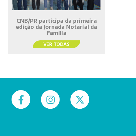
CNB/PR participa da primeira
edição da Jornada Notarial da
Família
VER TODAS