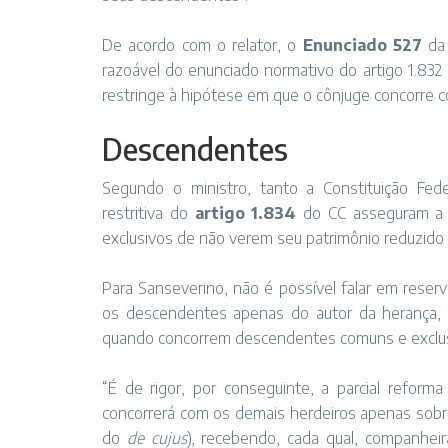
De acordo com o relator, o
Enunciado 527
da 
razoável do enunciado normativo do artigo 1.832 
restringe à hipótese em que o cônjuge concorre
Descen​​dentes
Segundo o ministro, tanto a Constituição Fede
restritiva do
artigo 1.834
do CC asseguram a i
exclusivos de não verem seu patrimônio reduzido
Para Sanseverino, não é possível falar em reser
os descendentes apenas do autor da herança, ou
quando concorrem descendentes comuns e exclusi
“É de rigor, por conseguinte, a parcial reform
concorrerá com os demais herdeiros apenas sobre
do
de cujus
), recebendo, cada qual, companheira