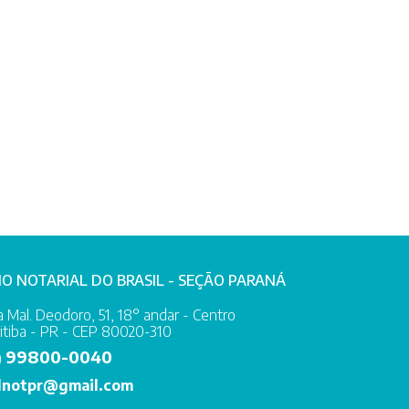
IO NOTARIAL DO BRASIL - SEÇÃO PARANÁ
 Mal. Deodoro, 51, 18° andar - Centro
itiba - PR - CEP 80020-310
99800-0040
)
lnotpr@gmail.com