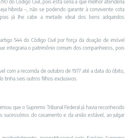
1.790 do Código Civil, pois esta seria a que melhor atenderia
 seja híbrida –, não se podendo garantir à convivente cota
 pois já lhe cabe a metade ideal dos bens adquiridos
artigo 544 do Código Civil por força da doação de imóvel
e integraria o patrimônio comum dos companheiros, pois
l com a recorrida de outubro de 1977 até a data do óbito,
o tinha seis outros filhos exclusivos.
firmou que o Supremo Tribunal Federal já havia reconhecido
es sucessórios do casamento e da união estável, ao julgar