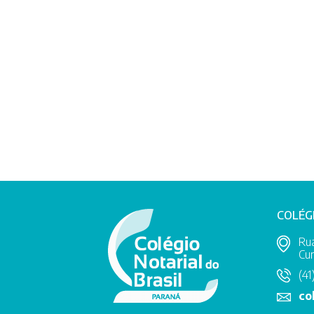
COLÉG
Rua
Cur
(41
co