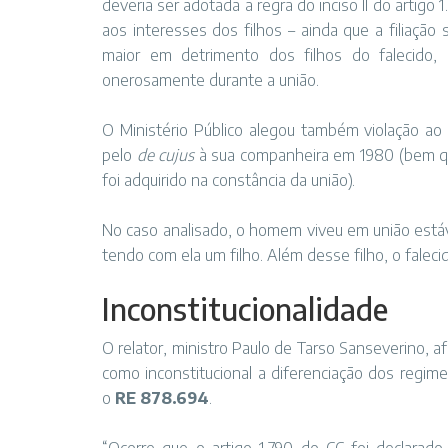
deveria ser adotada a regra do inciso II do artigo 
aos interesses dos filhos – ainda que a filiação
maior em detrimento dos filhos do falecido,
onerosamente durante a união.
O Ministério Público alegou também violação ao 
pelo
de cujus
à sua companheira em 1980 (bem qu
foi adquirido na constância da união).
No caso analisado, o homem viveu em união estáve
tendo com ela um filho. Além desse filho, o falecid
Inconstitucionalid​​ade
O relator, ministro Paulo de Tarso Sanseverino, a
como inconstitucional a diferenciação dos regim
o
RE 878.694
.