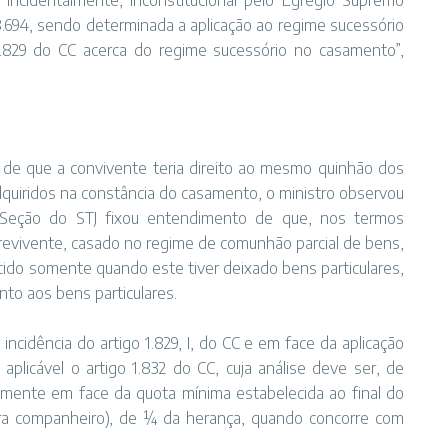
 incidentalmente, inconstitucional pelo Egrégio Supremo
8.694, sendo determinada a aplicação ao regime sucessório
1.829 do CC acerca do regime sucessório no casamento”,
 de que a convivente teria direito ao mesmo quinhão dos
dquiridos na constância do casamento, o ministro observou
Seção do STJ fixou entendimento de que, nos termos
brevivente, casado no regime de comunhão parcial de bens,
ido somente quando este tiver deixado bens particulares,
nto aos bens particulares.
ncidência do artigo 1.829, I, do CC e em face da aplicação
aplicável o artigo 1.832 do CC, cuja análise deve ser, de
damente em face da quota mínima estabelecida ao final do
ora companheiro), de ¼ da herança, quando concorre com