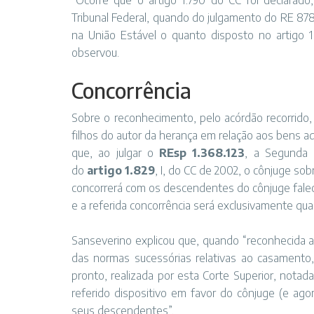
“Ocorre que o artigo 1.790 do CC foi declarado,
Tribunal Federal, quando do julgamento do RE 87
na União Estável o quanto disposto no artigo 
observou.
Concorrên​​cia
Sobre o reconhecimento, pelo acórdão recorrido,
filhos do autor da herança em relação aos bens a
que, ao julgar o
REsp 1.368.123
, a Segunda 
do
artigo 1.829
, I, do CC de 2002, o cônjuge so
concorrerá com os descendentes do cônjuge falec
e a referida concorrência será exclusivamente qua
Sanseverino explicou que, quando “reconhecida a i
das normas sucessórias relativas ao casamento, 
pronto, realizada por esta Corte Superior, nota
referido dispositivo em favor do cônjuge (e ag
seus descendentes”.