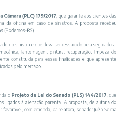
da Câmara (PLC) 179/2017
, que garante aos clientes das
lha da oficina em caso de sinistros. A proposta recebeu
ins (Podemos-RS).
vido no sinistro e que deva ser ressarcido pela seguradora.
mecânica, lanternagem, pintura, recuperação, limpeza de
mente constituída para essas finalidades e que apresente
icados pelo mercado.
inda o
Projeto de Lei do Senado (PLS) 144/2017
, que
s ligados à alienação parental. A proposta, de autoria do
 favorável, com emenda, da relatora, senador Juíza Selma