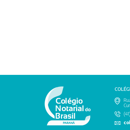
COLÉG
Rua
Cur
(41
co