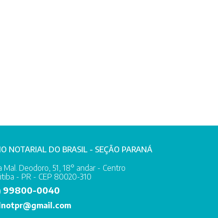
IO NOTARIAL DO BRASIL - SEÇÃO PARANÁ
 Mal. Deodoro, 51, 18° andar - Centro
itiba - PR - CEP 80020-310
99800-0040
)
lnotpr@gmail.com