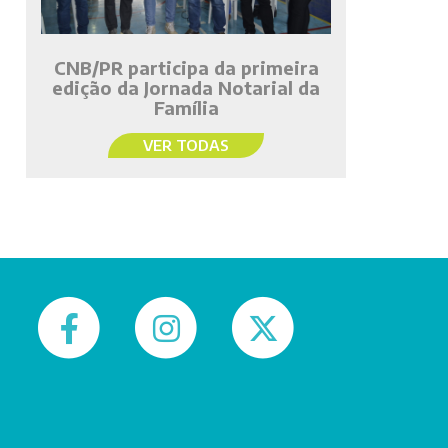
CNB/PR participa da primeira
edição da Jornada Notarial da
Família
VER TODAS