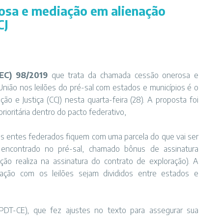
osa e mediação em alienação
CJ
EC) 98/2019
que trata da chamada cessão onerosa e
União nos leilões do pré-sal com estados e municípios é o
ão e Justiça (CCJ) nesta quarta-feira (28). A proposta foi
oritária dentro do pacto federativo,
 os entes federados fiquem com uma parcela do que vai ser
 encontrado no pré-sal, chamado bônus de assinatura
ão realiza na assinatura do contrato de exploração). A
ção com os leilões sejam divididos entre estados e
PDT-CE), que fez ajustes no texto para assegurar sua