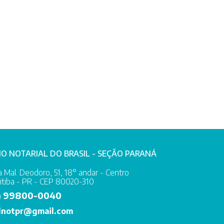
IO NOTARIAL DO BRASIL - SEÇÃO PARANÁ
 Mal. Deodoro, 51, 18° andar - Centro
itiba - PR - CEP 80020-310
99800-0040
)
lnotpr@gmail.com