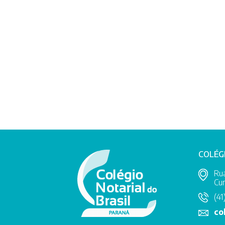
COLÉG
Rua
Cur
(41
co