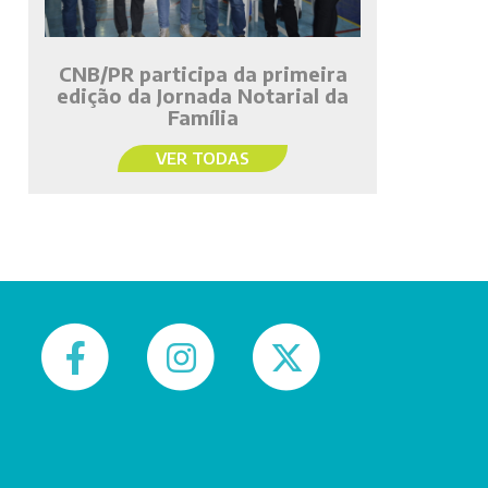
CNB/PR participa da primeira
edição da Jornada Notarial da
Família
VER TODAS