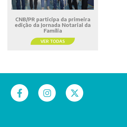
CNB/PR participa da primeira
edição da Jornada Notarial da
Família
VER TODAS