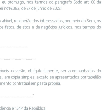
 eu promulgo, nos termos do parágrafo 5odo art. 66 da
ei no14.382, de 27 de junho de 2022:
o cabível, receberão dos interessados, por meio do Serp, os
 de fatos, de atos e de negócios jurídicos, nos termos do
………………………..
………………………………….
 imóveis deverão, obrigatoriamente, ser acompanhados do
al, em cópia simples, exceto se apresentados por tabelião
umento contratual em pasta própria.
…………………………….”
dência e 134º da República.