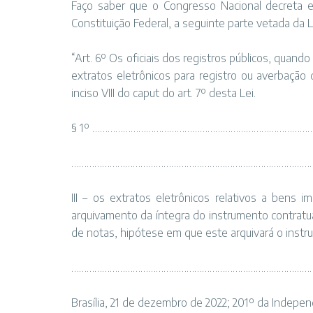
Faço saber que o Congresso Nacional decreta e
Constituição Federal, a seguinte parte vetada da L
“Art. 6º Os oficiais dos registros públicos, quand
extratos eletrônicos para registro ou averbação
inciso VIII do caput do art. 7º desta Lei.
§ 1º ……………………………………………………………………………
…………………………………………………………………………………
III – os extratos eletrônicos relativos a bens
arquivamento da íntegra do instrumento contratu
de notas, hipótese em que este arquivará o instr
……………………………………………………………………………………
Brasília, 21 de dezembro de 2022; 201º da Indepen