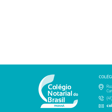
COLÉG
Rua
Cur
(41
co