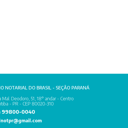
IO NOTARIAL DO BRASIL - SEÇÃO PARANÁ
 Mal. Deodoro, 51, 18° andar - Centro
itiba - PR - CEP 80020-310
99800-0040
)
lnotpr@gmail.com