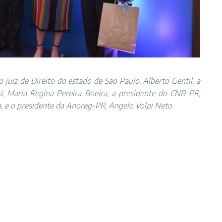
juiz de Direito do estado de São Paulo, Alberto Gentil, a
ngá, Maria Regina Pereira Boeira, a presidente do CNB-PR,
 e o presidente da Anoreg-PR, Angelo Volpi Neto.