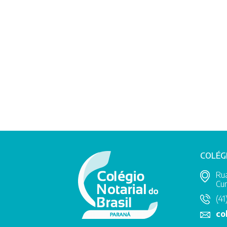
COLÉG
Rua
Cur
(41
co