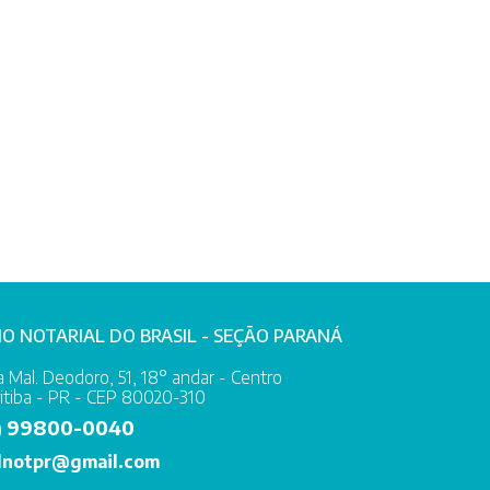
IO NOTARIAL DO BRASIL - SEÇÃO PARANÁ
 Mal. Deodoro, 51, 18° andar - Centro
itiba - PR - CEP 80020-310
99800-0040
)
lnotpr@gmail.com