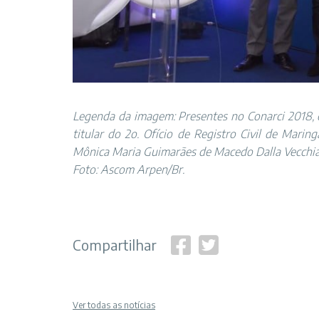
Legenda da imagem: Presentes no Conarci 2018, o 
titular do 2o. Ofício de Registro Civil de Mari
Mônica Maria Guimarães de Macedo Dalla Vecchia,
Foto: Ascom Arpen/Br.
Compartilhar
Ver todas as notícias