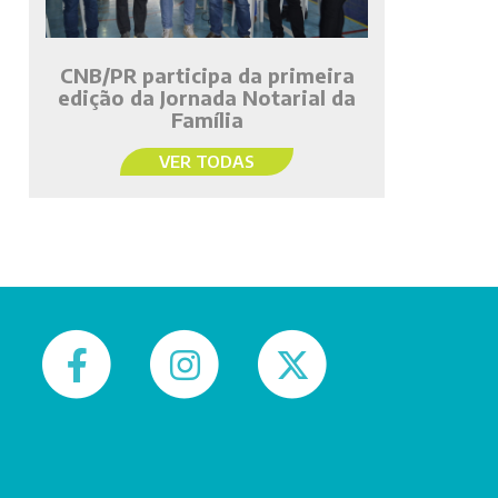
CNB/PR participa da primeira
edição da Jornada Notarial da
Família
VER TODAS