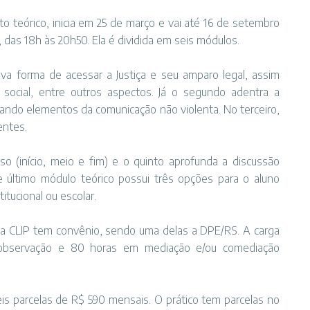
o teórico, inicia em 25 de março e vai até 16 de setembro
 das 18h às 20h50. Ela é dividida em seis módulos.
ova forma de acessar a Justiça e seu amparo legal, assim
 social, entre outros aspectos. Já o segundo adentra a
ando elementos da comunicação não violenta. No terceiro,
entes.
o (início, meio e fim) e o quinto aprofunda a discussão
 último módulo teórico possui três opções para o aluno
itucional ou escolar.
e a CLIP tem convênio, sendo uma delas a DPE/RS. A carga
 observação e 80 horas em mediação e/ou comediação
s parcelas de R$ 590 mensais. O prático tem parcelas no