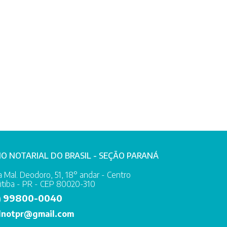
IO NOTARIAL DO BRASIL - SEÇÃO PARANÁ
 Mal. Deodoro, 51, 18° andar - Centro
itiba - PR - CEP 80020-310
99800-0040
)
lnotpr@gmail.com