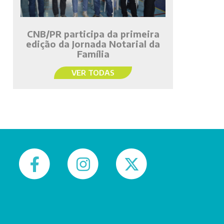
CNB/PR participa da primeira
edição da Jornada Notarial da
Família
VER TODAS