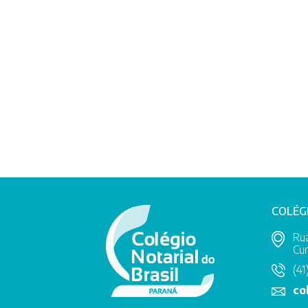
COLÉG
Rua
Cur
(41
co