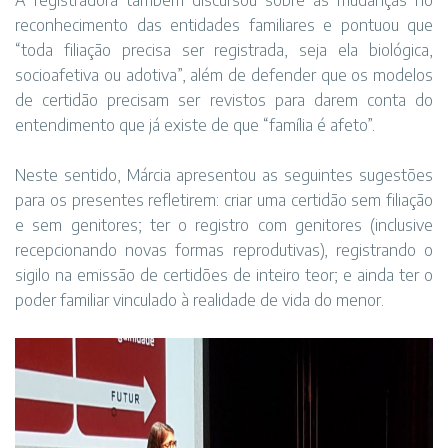
A registradora também discursou sobre as mudanças no
reconhecimento das entidades familiares e pontuou que
“toda filiação precisa ser registrada, seja ela biológica,
socioafetiva ou adotiva”, além de defender que os modelos
de certidão precisam ser revistos para darem conta do
entendimento que já existe de que “família é afeto”.
Neste sentido, Márcia apresentou as seguintes sugestões
para os presentes refletirem: criar uma certidão sem filiação
e sem genitores; ter o registro com genitores (inclusive
recepcionando novas formas reprodutivas), registrando o
sigilo na emissão de certidões de inteiro teor; e ainda ter o
poder familiar vinculado à realidade de vida do menor.