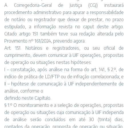
A Corregedoria-Geral de Justiça (CGJ) instaurará
procedimento administrativo para apurar a responsabilidade
de notário ou registrador que deixar de prestar, no prazo
estipulado, a informação revista no caput deste artigo.
Citado artigo 151 também teve sua redação alterada pelo
Provimento nº 161/2024, prevendo agora:
Art. 151. Notários e registradores, ou seu oficial de
cumprimento, devem comunicar à UIF operações, propostas
de operação ou situações nestas hipóteses:
I – constatação, após análise na forma do art. 141, § 2.º, de
indício de prática de LD/FTP ou de infração correlacionada; e
II – hipótese de comunicação à UIF independentemente de
análise, conforme o
definido neste Capítulo.
§ 1.º O monitoramento e a seleção de operações, propostas
de operação ou situações cuja comunicação à UIF independa
de análise serão concluídos em até 30 (trinta) dias,
contados da operação, proposta de operação ou situação,