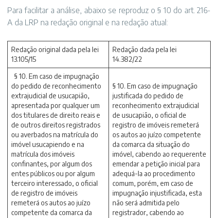
Para facilitar a análise, abaixo se reproduz o § 10 do art. 216-
A da LRP na redação original e na redação atual:
Redação original dada pela lei
Redação dada pela lei
13.105/15
14.382/22
§ 10. Em caso de impugnação
do pedido de reconhecimento
§ 10. Em caso de impugnação
extrajudicial de usucapião,
justificada do pedido de
apresentada por qualquer um
reconhecimento extrajudicial
dos titulares de direito reais e
de usucapião, o oficial de
de outros direitos registrados
registro de imóveis remeterá
ou averbados na matrícula do
os autos ao juízo competente
imóvel usucapiendo e na
da comarca da situação do
matrícula dos imóveis
imóvel, cabendo ao requerente
confinantes, por algum dos
emendar a petição inicial para
entes públicos ou por algum
adequá-la ao procedimento
terceiro interessado, o oficial
comum, porém, em caso de
de registro de imóveis
impugnação injustificada, esta
remeterá os autos ao juízo
não será admitida pelo
competente da comarca da
registrador, cabendo ao