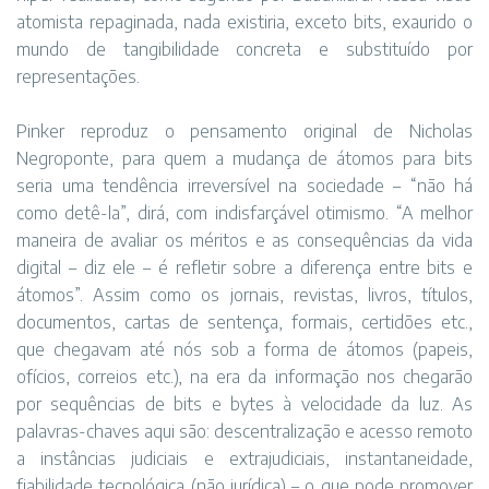
atomista repaginada, nada existiria, exceto bits, exaurido o
mundo de tangibilidade concreta e substituído por
representações.
Pinker reproduz o pensamento original de Nicholas
Negroponte, para quem a mudança de átomos para bits
seria uma tendência irreversível na sociedade – “não há
como detê-la”, dirá, com indisfarçável otimismo. “A melhor
maneira de avaliar os méritos e as consequências da vida
digital – diz ele – é refletir sobre a diferença entre bits e
átomos”. Assim como os jornais, revistas, livros, títulos,
documentos, cartas de sentença, formais, certidões etc.,
que chegavam até nós sob a forma de átomos (papeis,
ofícios, correios etc.), na era da informação nos chegarão
por sequências de bits e bytes à velocidade da luz. As
palavras-chaves aqui são: descentralização e acesso remoto
a instâncias judiciais e extrajudiciais, instantaneidade,
fiabilidade tecnológica (não jurídica) – o que pode promover