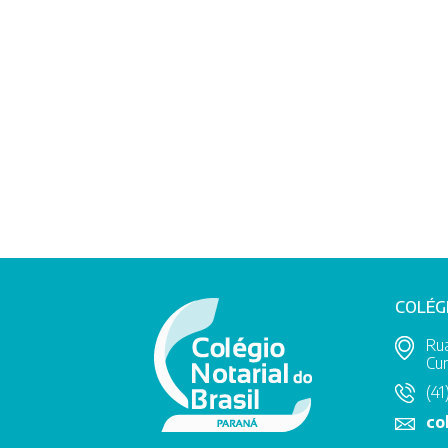
COLÉG
Rua
Cur
(41
co