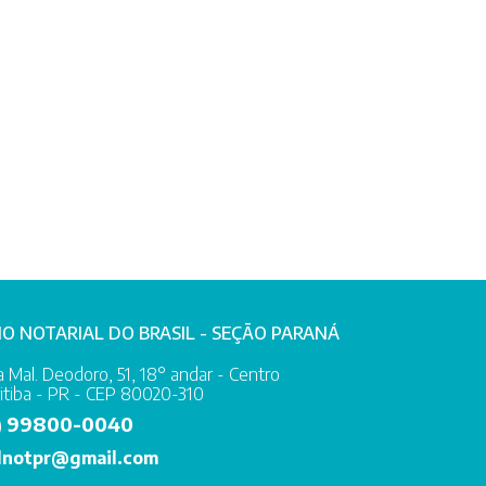
IO NOTARIAL DO BRASIL - SEÇÃO PARANÁ
 Mal. Deodoro, 51, 18° andar - Centro
itiba - PR - CEP 80020-310
99800-0040
)
lnotpr@gmail.com