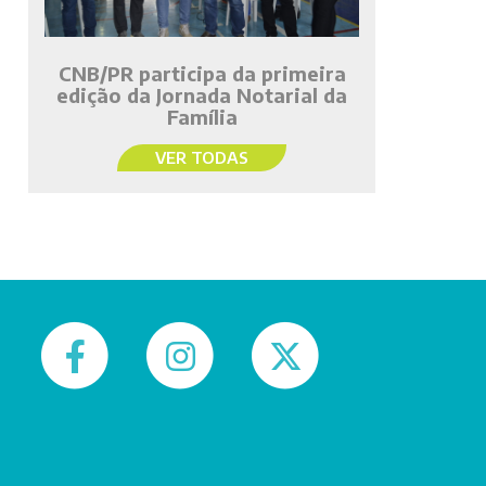
CNB/PR participa da primeira
edição da Jornada Notarial da
Família
VER TODAS