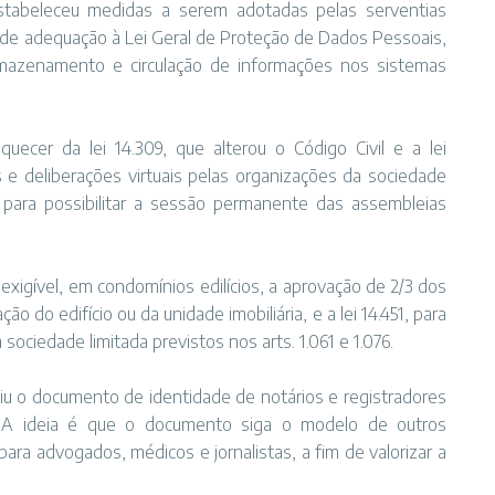
estabeleceu medidas a serem adotadas pelas serventias
o de adequação à Lei Geral de Proteção de Dados Pessoais,
mazenamento e circulação de informações nos sistemas
ecer da lei 14.309, que alterou o Código Civil e a lei
es e deliberações virtuais pelas organizações da sociedade
e para possibilitar a sessão permanente das assembleias
r exigível, em condomínios edilícios, a aprovação de 2/3 dos
do edifício ou da unidade imobiliária, e a lei 14.451, para
sociedade limitada previstos nos arts. 1.061 e 1.076.
tuiu o documento de identidade de notários e registradores
s. A ideia é que o documento siga o modelo de outros
para advogados, médicos e jornalistas, a fim de valorizar a