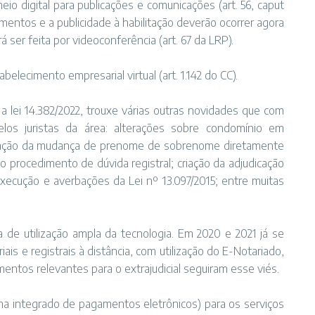
o digital para publicações e comunicações (art. 56, caput
entos e a publicidade à habilitação deverão ocorrer agora
ser feita por videoconferência (art. 67 da LRP).
belecimento empresarial virtual (art. 1.142 do CC).
, a lei 14.382/2022, trouxe várias outras novidades que com
os juristas da área: alterações sobre condomínio em
cilitação da mudança de prenome de sobrenome diretamente
o procedimento de dúvida registral; criação da adjudicação
execução e averbações da Lei nº 13.097/2015; entre muitas
de utilização ampla da tecnologia. Em 2020 e 2021 já se
ais e registrais à distância, com utilização do E-Notariado,
imentos relevantes para o extrajudicial seguiram esse viés.
a integrado de pagamentos eletrônicos) para os serviços