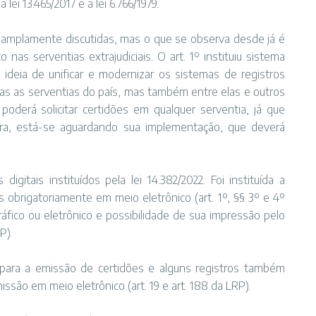
lei 13.465/2017 e a lei 6.766/1979.
 amplamente discutidas, mas o que se observa desde já é
 nas serventias extrajudiciais. O art. 1º instituiu sistema
a ideia de unificar e modernizar os sistemas de registros
das as serventias do país, mas também entre elas e outros
oderá solicitar certidões em qualquer serventia, já que
ra, está-se aguardando sua implementação, que deverá
tais instituídos pela lei 14.382/2022. Foi instituída a
s obrigatoriamente em meio eletrônico (art. 1º, §§ 3º e 4º
áfico ou eletrônico e possibilidade de sua impressão pelo
P).
para a emissão de certidões e alguns registros também
ssão em meio eletrônico (art. 19 e art. 188 da LRP).