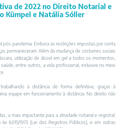
iva de 2022 no Direito Notarial e
co Kümpel e Natália Sóller
il pós-pandemia. Embora as restrições impostas por conta
nças permaneceram. Além da mudança de costumes sociais
scara, utilização de álcool em gel a todos os momentos,
aúde, entre outros, a vida profissional, inclusive no meio
te.
rabalhando à distância de forma definitiva, graças à
 uma equipe em funcionamento à distância. No direito não
das, a mais impactante para a atividade notarial e registral.
a lei 6.015/1973 (Lei dos Registros Públicos), e em outras