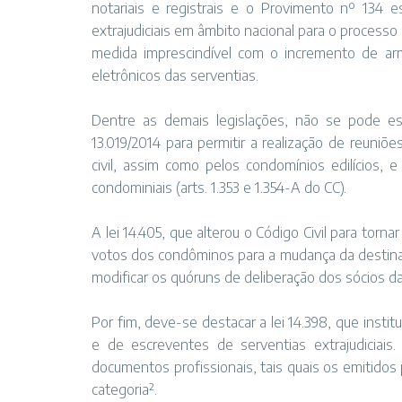
notariais e registrais e o Provimento nº 134 
extrajudiciais em âmbito nacional para o process
medida imprescindível com o incremento de ar
eletrônicos das serventias.
Dentre as demais legislações, não se pode esqu
13.019/2014 para permitir a realização de reuniõ
civil, assim como pelos condomínios edilícios, 
condominiais (arts. 1.353 e 1.354-A do CC).
A lei 14.405, que alterou o Código Civil para torna
votos dos condôminos para a mudança da destinação 
modificar os quóruns de deliberação dos sócios da 
Por fim, deve-se destacar a lei 14.398, que insti
e de escreventes de serventias extrajudiciai
documentos profissionais, tais quais os emitidos 
categoria².