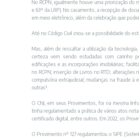
No RCPN, igualmente houve uma priorização do mei
e §3º da LRP). No casamento, a recepção de docum
em meio eletrônico, além da celebração que poderá 
Até no Código Civil criou-se a possibilidade do esta
Mas, além de ressaltar a utilização da tecnologia
certeza vem sendo estudadas com carinho pel
edificações e as incorporações imobiliárias; fa
no RCPN; inserção de Livros no RTD; alterações n
compulsória extrajudicial; mudanças na fraude à 
outras¹.
O CNJ, em seus Provimentos, foi na mesma linha 
tinha regulamentado a prática de vários atos notari
certificado digital, entre outros. Em 2022, os Prov
O Provimento nº 127 regulamentou o SIPE (Sistem