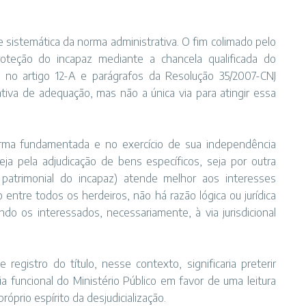
e sistemática da norma administrativa. O fim colimado pelo
roteção do incapaz mediante a chancela qualificada do
da no artigo 12-A e parágrafos da Resolução 35/2007-CNJ
iva de adequação, mas não a única via para atingir essa
rma fundamentada e no exercício de sua independência
(seja pela adjudicação de bens específicos, seja por outra
patrimonial do incapaz) atende melhor aos interesses
ntre todos os herdeiros, não há razão lógica ou jurídica
çando os interessados, necessariamente, à via jurisdicional
 registro do título, nesse contexto, significaria preterir
a funcional do Ministério Público em favor de uma leitura
róprio espírito da desjudicialização.