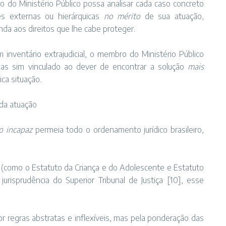
do Ministério Público possa analisar cada caso concreto
es externas ou hierárquicas
no mérito
de sua atuação,
da aos direitos que lhe cabe proteger.
m inventário extrajudicial, o membro do Ministério Público
mas sim vinculado ao dever de encontrar a solução
mais
ca situação.
 da atuação
o incapaz
permeia todo o ordenamento jurídico brasileiro,
 (como o Estatuto da Criança e do Adolescente e Estatuto
urisprudência do Superior Tribunal de Justiça
[10]
, esse
r regras abstratas e inflexíveis, mas pela ponderação das