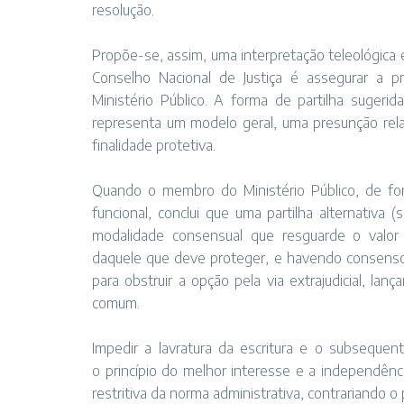
resolução.
Propõe-se, assim, uma interpretação teleológica 
Conselho Nacional de Justiça é assegurar a p
Ministério Público. A forma de partilha sugeri
representa um modelo geral, uma presunção relat
finalidade protetiva.
Quando o membro do Ministério Público, de fo
funcional, conclui que uma partilha alternativa 
modalidade consensual que resguarde o valor 
daquele que deve proteger, e havendo consenso e
para obstruir a opção pela via extrajudicial, lan
comum.
Impedir a lavratura da escritura e o subsequente
o princípio do melhor interesse e a independênci
restritiva da norma administrativa, contrariando o p