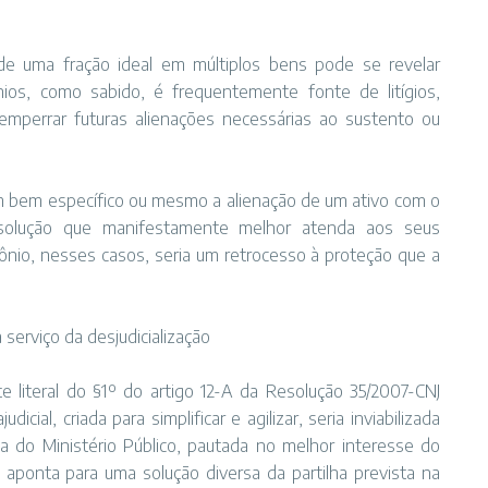
 de uma fração ideal em múltiplos bens pode se revelar
nios, como sabido, é frequentemente fonte de litígios,
 emperrar futuras alienações necessárias ao sustento ou
 um bem específico ou mesmo a alienação de um ativo com o
a solução que manifestamente melhor atenda aos seus
mônio, nesses casos, seria um retrocesso à proteção que a
serviço da desjudicialização
 literal do §1º do artigo 12-A da Resolução 35/2007-CNJ
cial, criada para simplificar e agilizar, seria inviabilizada
 do Ministério Público, pautada no melhor interesse do
 aponta para uma solução diversa da partilha prevista na