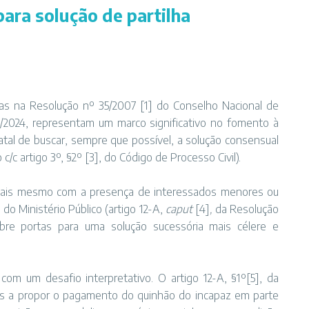
para solução de partilha
das na Resolução nº 35/2007
[1]
do Conselho Nacional de
1/2024, representam um marco significativo no fomento à
tatal de buscar, sempre que possível, a solução consensual
 c/c artigo 3º, §2º
[3]
, do Código de Processo Civil).
diciais mesmo com a presença de interessados menores ou
do Ministério Público (artigo 12-A,
caput
[4]
,
da Resolução
abre portas para uma solução sucessória mais célere e
 com um desafio interpretativo. O artigo 12-A, §1º
[5]
, da
otas a propor o pagamento do quinhão do incapaz em parte