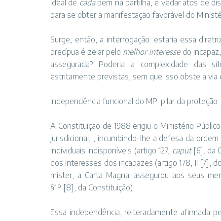
ideal de
cada
bem na partilha, e vedar atos de di
para se obter a manifestação favorável do Ministér
Surge, então, a interrogação: estaria essa diretr
precípua é zelar pelo
melhor interesse
do incapaz,
assegurada? Poderia a complexidade das sit
estritamente previstas, sem que isso obste a via e
Independência funcional do MP: pilar da proteção
A Constituição de 1988 erigiu o Ministério Públic
jurisdicional, , incumbindo-lhe a defesa da ordem
individuais indisponíveis (artigo 127,
caput
[6]
,
da 
dos interesses dos incapazes (artigo 178, II
[7]
, d
mister, a Carta Magna assegurou aos seus me
§1º
[8]
, da Constituição).
Essa independência, reiteradamente afirmada pe