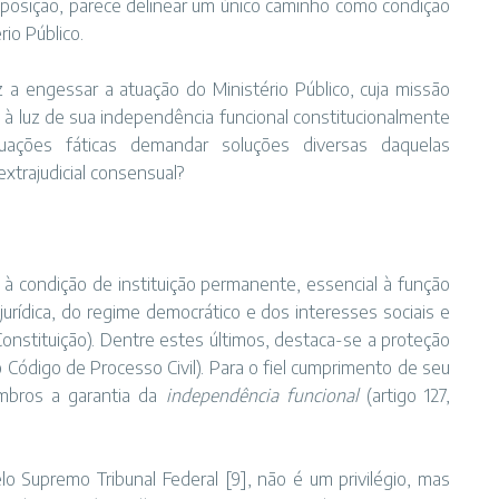
sposição, parece delinear um único caminho como condição
io Público.
iz a engessar a atuação do Ministério Público, cuja missão
 à luz de sua independência funcional constitucionalmente
uações fáticas demandar soluções diversas daquelas
xtrajudicial consensual?
o à condição de instituição permanente, essencial à função
 jurídica, do regime democrático e dos interesses sociais e
Constituição). Dentre estes últimos, destaca-se a proteção
o Código de Processo Civil). Para o fiel cumprimento de seu
mbros a garantia da
independência funcional
(artigo 127,
lo Supremo Tribunal Federal
[9]
, não é um privilégio, mas