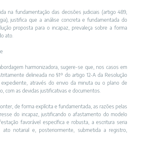
ida na fundamentação das decisões judiciais (artigo 489,
gia), justifica que a análise concreta e fundamentada do
lução proposta para o incapaz, prevaleça sobre a forma
do ato.
de
sa abordagem harmonizadora, sugere-se que, nos casos em
stritamente delineada no §1º do artigo 12-A da Resolução
 expediente, através do envio da minuta ou o plano de
o, com as devidas justificativas e documentos.
conter, de forma explícita e fundamentada, as razões pelas
resse do incapaz, justificando o afastamento do modelo
tação favorável específica e robusta, a escritura seria
to notarial e, posteriormente, submetida a registro,