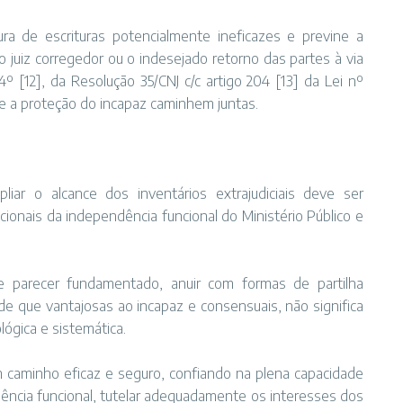
ura de escrituras potencialmente ineficazes e previne a
 juiz corregedor ou o indesejado retorno das partes à via
 §4º
[12]
, da Resolução 35/CNJ c/c artigo 204
[13]
da Lei nº
 e a proteção do incapaz caminhem juntas.
iar o alcance dos inventários extrajudiciais deve ser
cionais da independência funcional do Ministério Público e
e parecer fundamentado, anuir com formas de partilha
de que vantajosas ao incapaz e consensuais, não significa
lógica e sistemática.
um caminho eficaz e seguro, confiando na plena capacidade
dência funcional, tutelar adequadamente os interesses dos