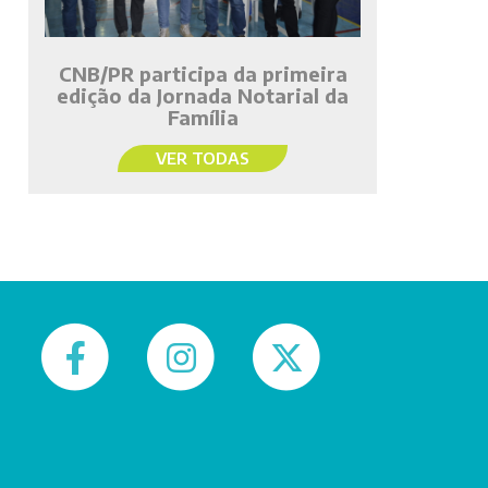
CNB/PR participa da primeira
edição da Jornada Notarial da
Família
VER TODAS