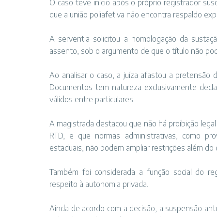
O caso teve início após o próprio registrador susc
que a união poliafetiva não encontra respaldo exp
A serventia solicitou a homologação da sustaçã
assento, sob o argumento de que o título não pod
Ao analisar o caso, a juíza afastou a pretensão
Documentos tem natureza exclusivamente declarat
válidos entre particulares.
A magistrada destacou que não há proibição lega
RTD, e que normas administrativas, como pr
estaduais, não podem ampliar restrições além do q
Também foi considerada a função social do reg
respeito à autonomia privada.
Ainda de acordo com a decisão, a suspensão ante