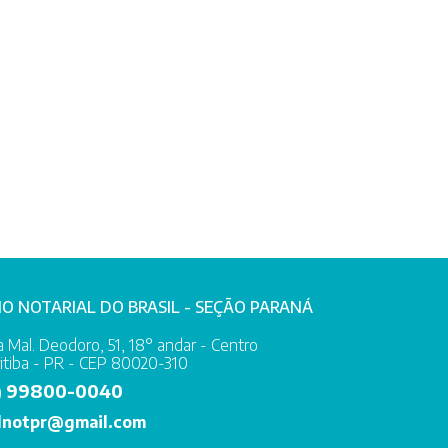
IO NOTARIAL DO BRASIL - SEÇÃO PARANÁ
 Mal. Deodoro, 51, 18° andar - Centro
itiba - PR - CEP 80020-310
99800-0040
)
lnotpr@gmail.com