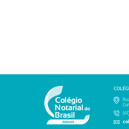
COLÉG
Rua
Cur
(41
co