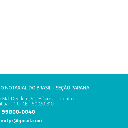
IO NOTARIAL DO BRASIL - SEÇÃO PARANÁ
 Mal. Deodoro, 51, 18° andar - Centro
itiba - PR - CEP 80020-310
99800-0040
)
lnotpr@gmail.com