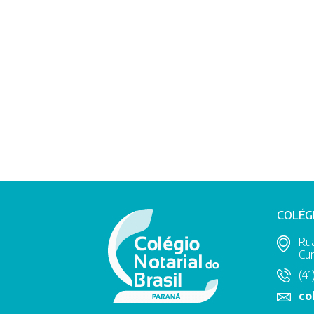
COLÉG
Rua
Cur
(41
co