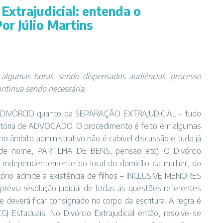
o Extrajudicial: entenda o
or Júlio Martins
 algumas horas, sendo dispensados audiências, processo
ontinua sendo necessária.
 do DIVÓRCIO quanto da SEPARAÇÃO EXTRAJUDICIAL – tudo
igatória de ADVOGADO. O procedimento é feito em algumas
no âmbito administrativo não é cabível discussão e tudo já
 de nome, PARTILHA DE BENS, pensão etc). O Divórcio
io, independentemente do local do domicílio da mulher, do
tório admite a existência de filhos – INCLUSIVE MENORES
via resolução judicial de todas as questões referentes
e deverá ficar consignado no corpo da escritura. A regra é
Estaduais. No Divórcio Extrajudicial então, resolve-se