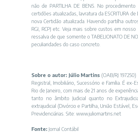
não de PARTILHA DE BENS. No procedimento os 
certidões atualizadas, lavratura da ESCRITURA de
nova Certidão atualizada. Havendo partilha outr
RGI, RCPJ etc. Veja mais sobre custos em nosso s
ressalva de que somente o TABELIONATO DE NOT
peculiaridades do caso concreto.
Sobre o autor: Júlio Martins
(OAB/RJ 197.250)
Registral, Imobiliário, Sucessório e Família. É ex
Rio de Janeiro, com mais de 21 anos de experiênc
tanto no âmbito Judicial quanto no Extrajudi
extrajudicial (Divórcio e Partilha, União Estável, 
Previdenciárias. Site:
www.juliomartins.net
Fonte:
Jornal Contábil