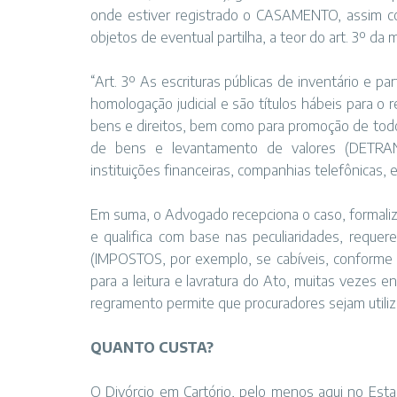
onde estiver registrado o CASAMENTO, assim co
objetos de eventual partilha, a teor do art. 3º da
“Art. 3º As escrituras públicas de inventário e 
homologação judicial e são títulos hábeis para o reg
bens e direitos, bem como para promoção de todo
de bens e levantamento de valores (DETRAN, J
instituições financeiras, companhias telefônicas, et
Em suma, o Advogado recepciona o caso, formaliz
e qualifica com base nas peculiaridades, reque
(IMPOSTOS, por exemplo, se cabíveis, conforme 
para a leitura e lavratura do Ato, muitas vezes
regramento permite que procuradores sejam utiliz
QUANTO CUSTA?
O Divórcio em Cartório, pelo menos aqui no Esta