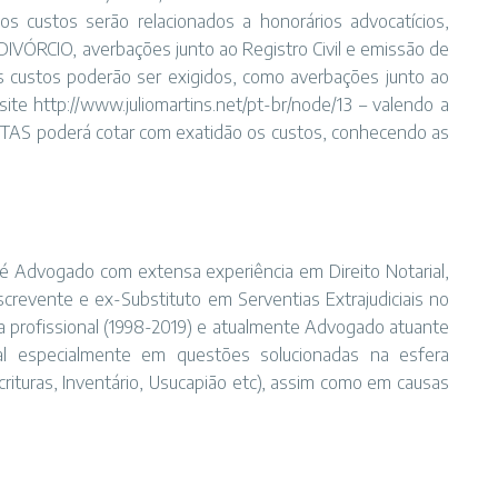
custos serão relacionados a honorários advocatícios,
 DIVÓRCIO, averbações junto ao Registro Civil e emissão de
os custos poderão ser exigidos, como averbações junto ao
ite http://www.juliomartins.net/pt-br/node/13 – valendo a
AS poderá cotar com exatidão os custos, conhecendo as
 é Advogado com extensa experiência em Direito Notarial,
-Escrevente e ex-Substituto em Serventias Extrajudiciais no
ia profissional (1998-2019) e atualmente Advogado atuante
cial especialmente em questões solucionadas na esfera
Escrituras, Inventário, Usucapião etc), assim como em causas