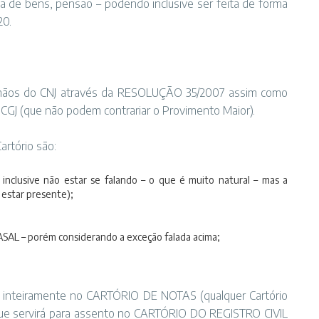
a de bens, pensão – podendo inclusive ser feita de forma
20.
 mãos do CNJ através da RESOLUÇÃO 35/2007 assim como
 CGJ (que não podem contrariar o Provimento Maior).
artório são:
m inclusive não estar se falando – o que é muito natural – mas a
estar presente);
ASAL – porém considerando a exceção falada acima;
e inteiramente no CARTÓRIO DE NOTAS (qualquer Cartório
il que servirá para assento no CARTÓRIO DO REGISTRO CIVIL