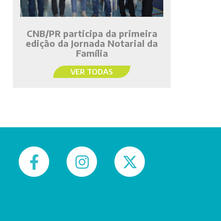
CNB/PR participa da primeira
edição da Jornada Notarial da
Família
VER TODAS