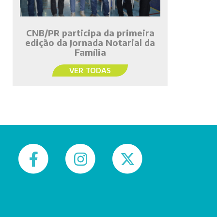
CNB/PR participa da primeira
edição da Jornada Notarial da
Família
VER TODAS