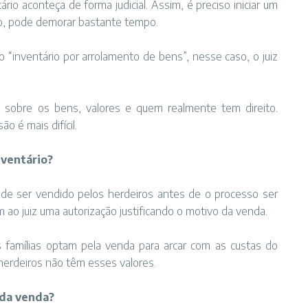
io aconteça de forma judicial. Assim, é preciso iniciar um
ro, pode demorar bastante tempo.
o “inventário por arrolamento de bens”, nesse caso, o juiz
 sobre os bens, valores e quem realmente tem direito.
o é mais difícil.
nventário?
ode ser vendido pelos herdeiros antes de o processo ser
em ao juiz uma autorização justificando o motivo da venda.
amílias optam pela venda para arcar com as custas do
herdeiros não têm esses valores.
 da venda?