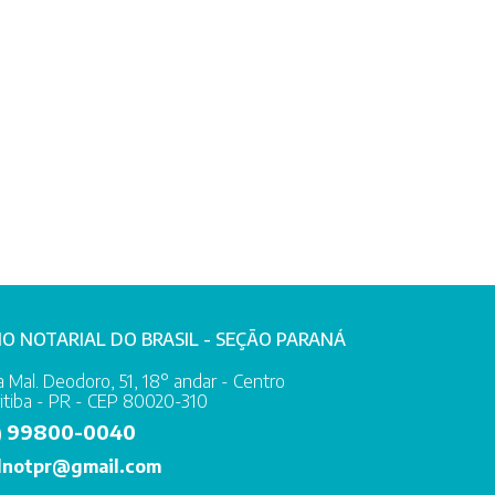
IO NOTARIAL DO BRASIL - SEÇÃO PARANÁ
 Mal. Deodoro, 51, 18° andar - Centro
itiba - PR - CEP 80020-310
99800-0040
)
lnotpr@gmail.com