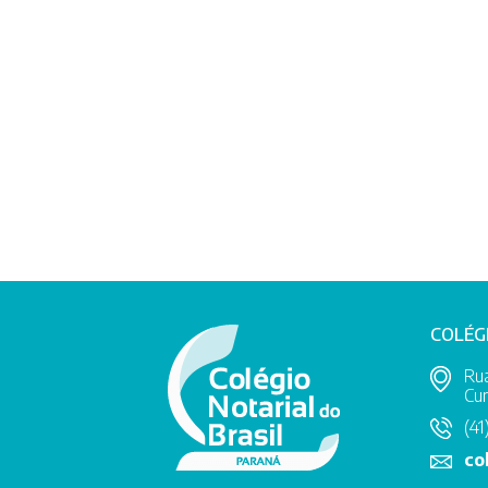
COLÉG
Rua
Cur
(41
co