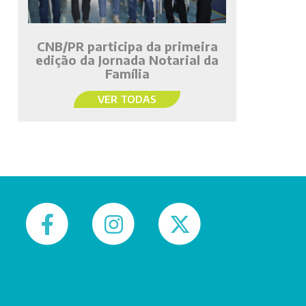
CNB/PR participa da primeira
edição da Jornada Notarial da
Família
VER TODAS