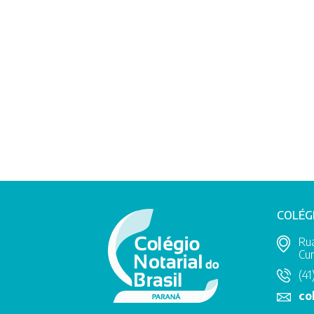
COLÉG
Rua
Cur
(41
co