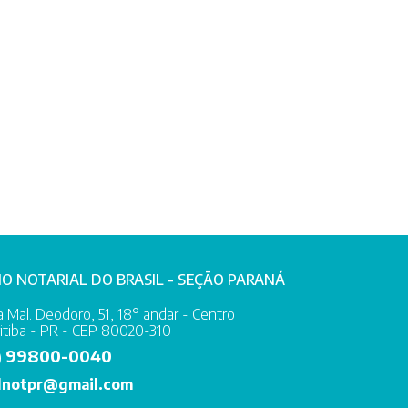
IO NOTARIAL DO BRASIL - SEÇÃO PARANÁ
 Mal. Deodoro, 51, 18° andar - Centro
itiba - PR - CEP 80020-310
99800-0040
)
lnotpr@gmail.com