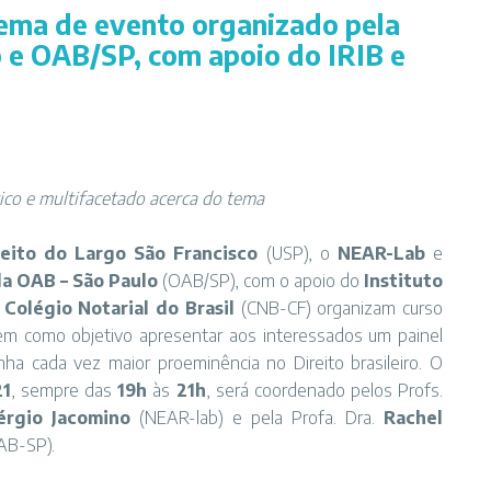
tema de evento organizado pela
e OAB/SP, com apoio do IRIB e
ico e multifacetado acerca do tema
eito do Largo São Francisco
(USP), o
NEAR-Lab
e
 da OAB
– São Paulo
(OAB/SP), com o apoio do
Instituto
o
Colégio Notarial do Brasil
(CNB-CF) organizam curso
tem como objetivo apresentar aos interessados um painel
nha cada vez maior proeminência no Direito brasileiro. O
21
, sempre das
19h
às
21h
, será coordenado pelos Profs.
érgio Jacomino
(NEAR-lab) e pela Profa. Dra.
Rachel
B-SP).