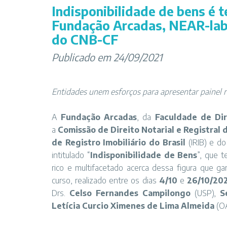
Indisponibilidade de bens é 
Fundação Arcadas, NEAR-lab 
do CNB-CF
Publicado em 24/09/2021
Entidades unem esforços para apresentar painel r
A
Fundação Arcadas
, da
Faculdade de Dir
a
Comissão de Direito Notarial e Registral
de Registro Imobiliário do Brasil
(IRIB) e d
intitulado “
Indisponibilidade de Bens
”, que 
rico e multifacetado acerca dessa figura que ga
curso, realizado entre os dias
4/10
e
26/10/20
Drs.
Celso Fernandes Campilongo
(USP),
S
Letícia Curcio Ximenes de Lima Almeida
(OA