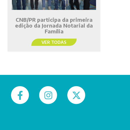
CNB/PR participa da primeira
edição da Jornada Notarial da
Família
VER TODAS