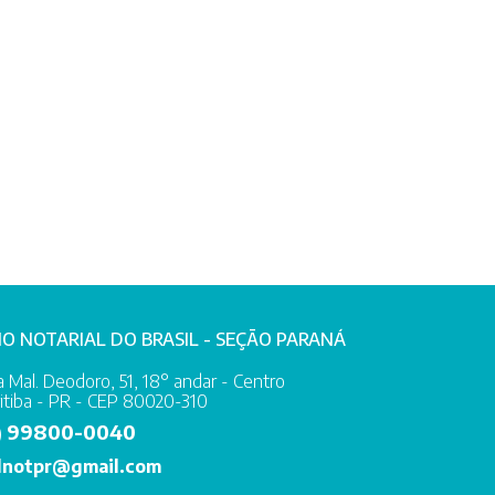
IO NOTARIAL DO BRASIL - SEÇÃO PARANÁ
 Mal. Deodoro, 51, 18° andar - Centro
itiba - PR - CEP 80020-310
99800-0040
)
lnotpr@gmail.com