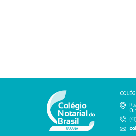
COLÉG
Rua
Cur
(41
co