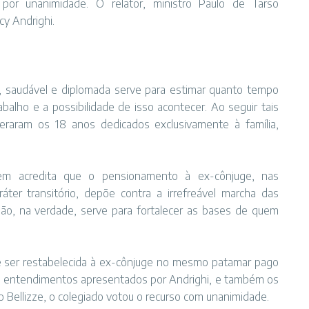
 por unanimidade. O relator, ministro Paulo de Tarso
cy Andrighi.
m, saudável e diplomada serve para estimar quanto tempo
balho e a possibilidade de isso acontecer. Ao seguir tais
deraram os 18 anos dedicados exclusivamente à família,
uem acredita que o pensionamento à ex-cônjuge, nas
áter transitório, depõe contra a irrefreável marcha das
ão, na verdade, serve para fortalecer as bases de quem
ve ser restabelecida à ex-cônjuge no mesmo patamar pago
os entendimentos apresentados por Andrighi, e também os
o Bellizze, o colegiado votou o recurso com unanimidade.