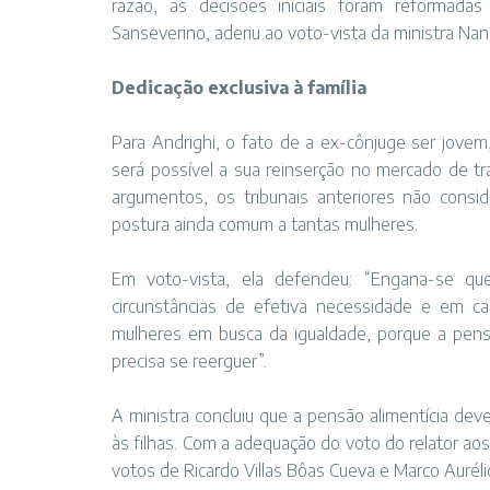
razão, as decisões iniciais foram reformadas
Sanseverino, aderiu ao voto-vista da ministra Nan
Dedicação exclusiva à família
Para Andrighi, o fato de a ex-cônjuge ser jove
será possível a sua reinserção no mercado de tra
argumentos, os tribunais anteriores não consi
postura ainda comum a tantas mulheres.
Em voto-vista, ela defendeu: “Engana-se q
circunstâncias de efetiva necessidade e em car
mulheres em busca da igualdade, porque a pens
precisa se reerguer”.
A ministra concluiu que a pensão alimentícia de
às filhas. Com a adequação do voto do relator a
votos de Ricardo Villas Bôas Cueva e Marco Auréli