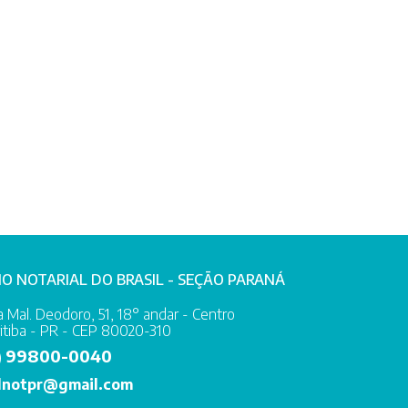
IO NOTARIAL DO BRASIL - SEÇÃO PARANÁ
 Mal. Deodoro, 51, 18° andar - Centro
itiba - PR - CEP 80020-310
99800-0040
)
lnotpr@gmail.com