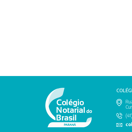
COLÉG
Rua
Cur
(41
co