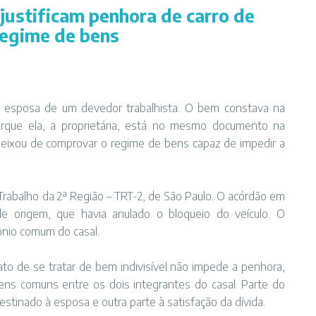
justificam penhora de carro de
regime de bens
la esposa de um devedor trabalhista. O bem constava na
que ela, a proprietária, está no mesmo documento na
eixou de comprovar o regime de bens capaz de impedir a
 Trabalho da 2ª Região – TRT-2, de São Paulo. O acórdão em
de origem, que havia anulado o bloqueio do veículo. O
ônio comum do casal.
ato de se tratar de bem indivisível não impede a penhora,
 bens comuns entre os dois integrantes do casal. Parte do
destinado à esposa e outra parte à satisfação da dívida.