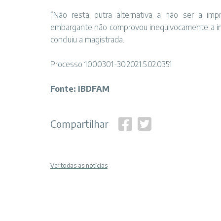
“Não resta outra alternativa a não ser a im
embargante não comprovou inequivocamente a impos
concluiu a magistrada.
Processo 1000301-30.2021.5.02.0351
Fonte: IBDFAM
Compartilhar
Ver todas as notícias