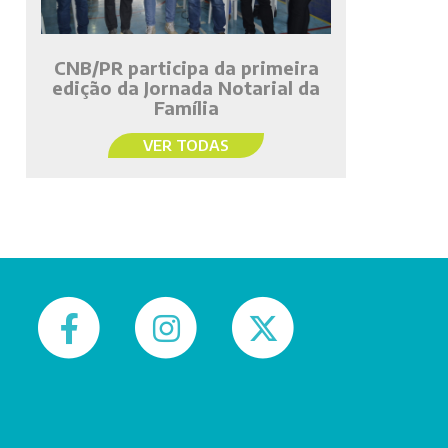
CNB/PR participa da primeira
edição da Jornada Notarial da
Família
VER TODAS