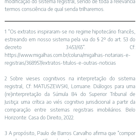
modificação do sistema registral, sendo de toda a relevância
termos consciência de qual senda trilharemos.
1 “Os extratos inspiraram-se no regime hipotecário francês,
estreando em nosso sistema pela via do § 2º do art. 53 do
decreto 3.453/65”. Cf:
https://www.migalhas.com.br/coluna/migalhas-notariais-e-
registrais/368957/extratos-titulos-e-outras-noticias
2 Sobre vieses cognitivos na interpretação do sistema
registral, Cf: MATUSZEWSKI, Lorruane. Diálogos para uma
(re)interpretação da Súmula 84 do Superior Tribunal de
Justiça: uma crítica ao viés cognitivo jurisdicional a partir da
comparação entre sistemas registrais imobiliários. Belo
Horizonte: Casa do Direito, 2022.
3 A propósito, Paulo de Barros Carvalho afirma que “compor