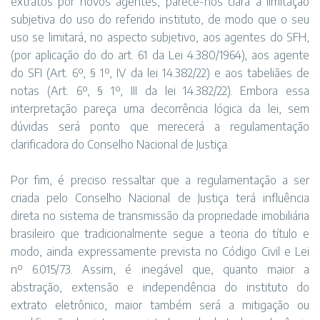
extratos por novos agentes, parece-nos clara a limitação
subjetiva do uso do referido instituto, de modo que o seu
uso se limitará, no aspecto subjetivo, aos agentes do SFH,
(por aplicação do do art. 61 da Lei 4.380/1964), aos agente
do SFI (Art. 6º, § 1º, IV da lei 14.382/22) e aos tabeliães de
notas (Art. 6º, § 1º, III da lei 14.382/22). Embora essa
interpretação pareça uma decorrência lógica da lei, sem
dúvidas será ponto que merecerá a regulamentação
clarificadora do Conselho Nacional de Justiça.
Por fim, é preciso ressaltar que a regulamentação a ser
criada pelo Conselho Nacional de Justiça terá influência
direta no sistema de transmissão da propriedade imobiliária
brasileiro que tradicionalmente segue a teoria do título e
modo, ainda expressamente prevista no Código Civil e Lei
nº 6.015/73. Assim, é inegável que, quanto maior a
abstração, extensão e independência do instituto do
extrato eletrônico, maior também será a mitigação ou