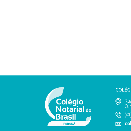
COLÉG
Rua
Cur
(41
co