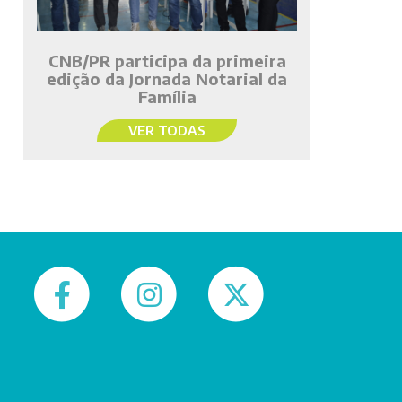
CNB/PR participa da primeira
edição da Jornada Notarial da
Família
VER TODAS