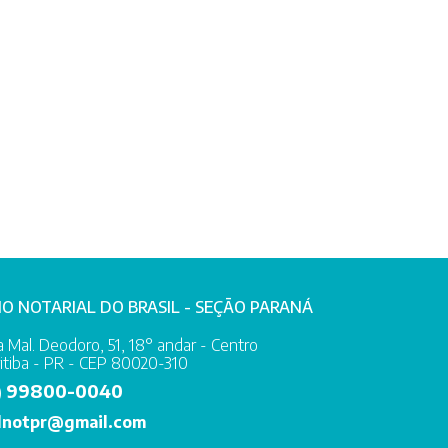
IO NOTARIAL DO BRASIL - SEÇÃO PARANÁ
 Mal. Deodoro, 51, 18° andar - Centro
itiba - PR - CEP 80020-310
99800-0040
)
lnotpr@gmail.com