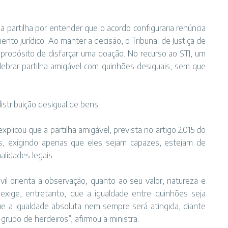
a partilha por entender que o acordo configuraria renúncia
nto jurídico. Ao manter a decisão, o Tribunal de Justiça de
 propósito de disfarçar uma doação. No recurso ao STJ, um
elebrar partilha amigável com quinhões desiguais, sem que
distribuição desigual de bens
xplicou que a partilha amigável, prevista no artigo 2.015 do
ros, exigindo apenas que eles sejam capazes, estejam de
alidades legais.
ivil orienta a observação, quanto ao seu valor, natureza e
 exige, entretanto, que a igualdade entre quinhões seja
ue a igualdade absoluta nem sempre será atingida, diante
grupo de herdeiros”, afirmou a ministra.