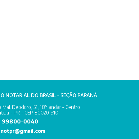
IO NOTARIAL DO BRASIL - SEÇÃO PARANÁ
 Mal. Deodoro, 51, 18° andar - Centro
itiba - PR - CEP 80020-310
99800-0040
)
lnotpr@gmail.com