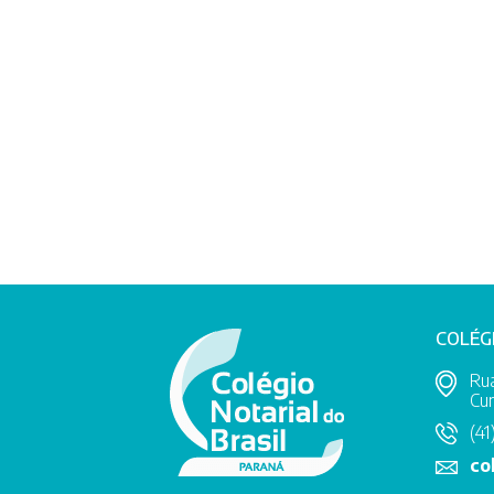
COLÉG
Rua
Cur
(41
co