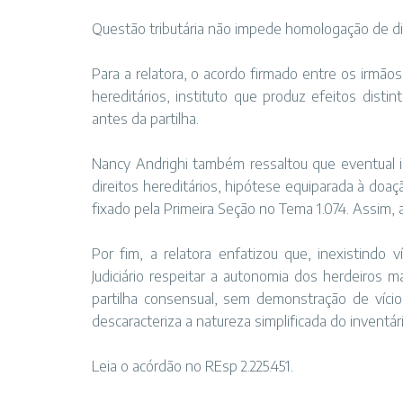
Questão tributária não impede homologação de di
Para a relatora, o acordo firmado entre os irmão
hereditários, instituto que produz efeitos disti
antes da partilha.
Nancy Andrighi também ressaltou que eventual in
direitos hereditários, hipótese equiparada à doa
fixado pela Primeira Seção no Tema 1.074. Assim,
Por fim, a relatora enfatizou que, inexistindo 
Judiciário respeitar a autonomia dos herdeiros m
partilha consensual, sem demonstração de vícios
descaracteriza a natureza simplificada do inventári
Leia o acórdão no REsp 2.225.451.