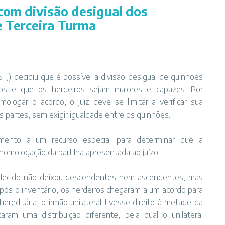
 com divisão desigual dos
e Terceira Turma
(STJ) decidiu que é possível a divisão desigual de quinhões
itos e que os herdeiros sejam maiores e capazes. Por
ologar o acordo, o juiz deve se limitar a verificar sua
s partes, sem exigir igualdade entre os quinhões.
ento a um recurso especial para determinar que a
homologação da partilha apresentada ao juízo.
falecido não deixou descendentes nem ascendentes, mas
 Após o inventário, os herdeiros chegaram a um acordo para
ereditária, o irmão unilateral tivesse direito à metade da
taram uma distribuição diferente, pela qual o unilateral