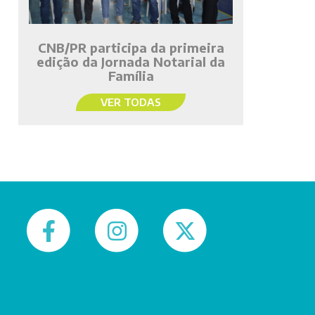
CNB/PR participa da primeira
edição da Jornada Notarial da
Família
VER TODAS