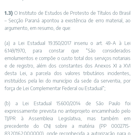
1.3)
O Instituto de Estudos de Protesto de Títulos do Brasil
– Secção Paraná apontou a existência de erro material, ao
argumento, em resumo, de que:
(a) a Lei Estadual 19.350/2017 inseriu o art. 49-A à Lei
6.149/1970, para constar que “São considerados
emolumentos e compõe o custo total dos serviços notariais
e de registro, além dos constantes dos Anexos XI a XVI
desta Lei, a parcela dos valores tributários incidentes,
instituídos pela lei do município da sede da serventia, por
força de Lei Complementar Federal ou Estadual”;
(b) a Lei Estadual 15.600/2014 de São Paulo foi
expressamente prevista no anteprojeto encaminhado pelo
TJ/PR à Assembleia Legislativa, mas também em
precedente do CNJ sobre a matéria (PP 0002715-
83.2016.2.00.0000), onde reconhecida a autorização para o