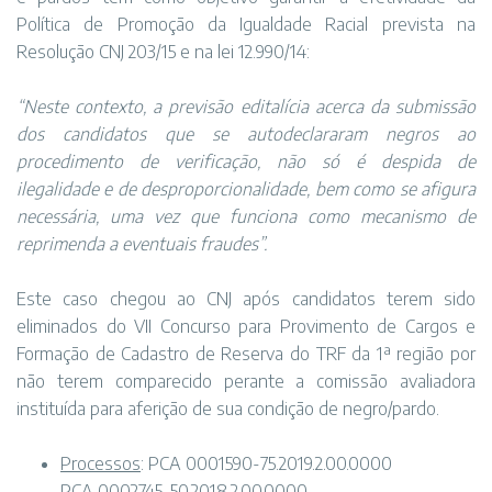
Política de Promoção da Igualdade Racial prevista na
Resolução CNJ 203/15 e na lei
12.990/14
:
“Neste contexto, a previsão editalícia acerca da submissão
dos candidatos que se autodeclararam negros ao
procedimento de verificação, não só é despida de
ilegalidade e de desproporcionalidade, bem como se afigura
necessária, uma vez que funciona como mecanismo de
reprimenda a eventuais fraudes”.
Este caso chegou ao CNJ após candidatos terem sido
eliminados do VII Concurso para Provimento de Cargos e
Formação de Cadastro de Reserva do TRF da 1ª região por
não terem comparecido perante a comissão avaliadora
instituída para aferição de sua condição de negro/pardo.
Processos
: PCA 0001590-75.2019.2.00.0000
PCA 0002745-50.2018.2.00.0000