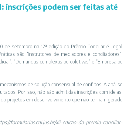
l: inscrições podem ser feitas até
0 de setembro na 12ª edição do Prêmio Conciliar é Legal.
áticas são “Instrutores de mediadores e conciliadores”;
judicial”; “Demandas complexas ou coletivas” e “Empresa ou
mecanismos de solução consensual de conflitos. A análise
sultados. Por isso, não são admitidas inscrições com ideias,
inda projetos em desenvolvimento que não tenham gerado
tps://formularios.cnj.jus.br/xii-edicao-do-premio-conciliar-