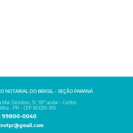
IO NOTARIAL DO BRASIL - SEÇÃO PARANÁ
 Mal. Deodoro, 51, 18° andar - Centro
itiba - PR - CEP 80020-310
99800-0040
)
lnotpr@gmail.com