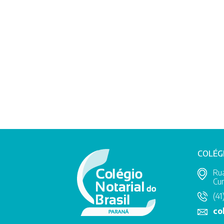
COLÉG
Rua
Cur
(41
co