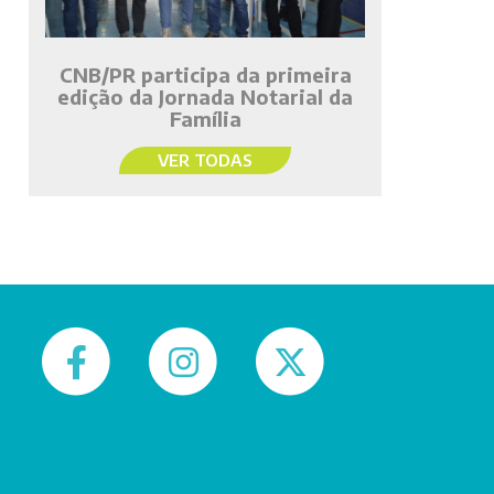
CNB/PR participa da primeira
edição da Jornada Notarial da
Família
VER TODAS