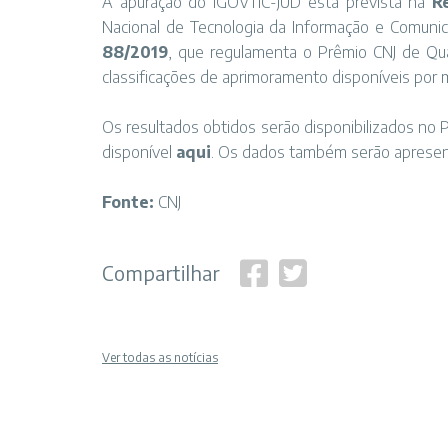
A apuração do iGOVTIC-JUD está prevista na
R
Nacional de Tecnologia da Informação e Comunic
88/2019
, que regulamenta o Prêmio CNJ de Qua
classificações de aprimoramento disponíveis por 
Os resultados obtidos serão disponibilizados no P
disponível
aqui
. Os dados também serão apresenta
Fonte:
CNJ
Compartilhar
Ver todas as notícias