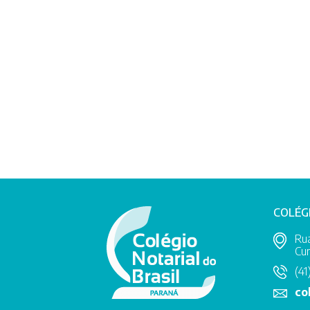
COLÉG
Rua
Cur
(41
co