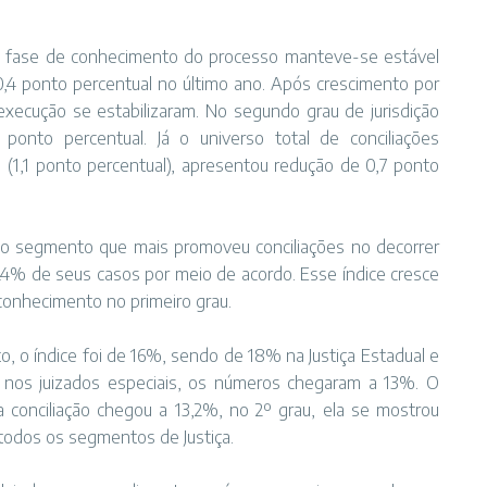
 na fase de conhecimento do processo manteve-se estável
 0,4 ponto percentual no último ano. Após crescimento por
xecução se estabilizaram. No segundo grau de jurisdição
 ponto percentual. Já o universo total de conciliações
o (1,1 ponto percentual), apresentou redução de 0,7 ponto
 o segmento que mais promoveu conciliações no decorrer
u 24% de seus casos por meio de acordo. Esse índice cresce
onhecimento no primeiro grau.
o, o índice foi de 16%, sendo de 18% na Justiça Estadual e
o nos juizados especiais, os números chegaram a 13%. O
 conciliação chegou a 13,2%, no 2º grau, ela se mostrou
todos os segmentos de Justiça.