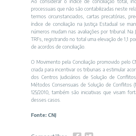
Ao considerar o índice de conciliação total, i
processuais que não são contabilizadas neste rela
termos circunstanciados, cartas precatórias, pr
índice de conciliação na Justiça Estadual se 
números mudam nas avaliações por tribunal. Na J
TRFs, registrando no total uma elevação de 1,1 po
de acordos de conciliação.
O Movimento pela Conciliação promovido pelo CNJ
criada para incentivar os tribunais a estimular a
dos Centros Judiciários de Solução de Conflit
Métodos Consensuais de Solução de Conflitos 
125/2010, também são iniciativas que visam for
desses casos.
Fonte: CNJ