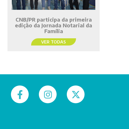
CNB/PR participa da primeira
edição da Jornada Notarial da
Família
VER TODAS