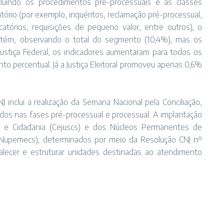
ncluindo os procedimentos pré-processuais e as classes
tório (por exemplo, inquéritos, reclamação pré-processual,
ecatórios, requisições de pequeno valor, entre outros), o
mantém, observando o total do segmento (10,4%), mas os
ustiça Federal, os indicadores aumentaram para todos os
nto percentual. Já a Justiça Eleitoral promoveu apenas 0,6%
 inclui a realização da Semana Nacional pela Conciliação,
cordos nas fases pré-processual e processual. A implantação
os e Cidadania (Cejuscs) e dos Núcleos Permanentes de
(Nupemecs), determinados por meio da Resolução CNJ nº
talecer e estruturar unidades destinadas ao atendimento