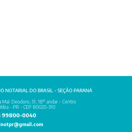
IO NOTARIAL DO BRASIL - SEÇÃO PARANÁ
 Mal. Deodoro, 51, 18° andar - Centro
itiba - PR - CEP 80020-310
99800-0040
)
lnotpr@gmail.com