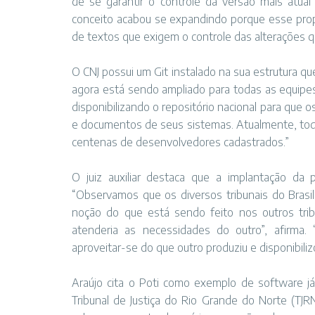
de se garantir o controle da versão mais atu
conceito acabou se expandindo porque esse prop
de textos que exigem o controle das alterações q
O CNJ possui um Git instalado na sua estrutura que
agora está sendo ampliado para todas as equipes 
disponibilizando o repositório nacional para que 
e documentos de seus sistemas. Atualmente, todo
centenas de desenvolvedores cadastrados.”
O juiz auxiliar destaca que a implantação da p
“Observamos que os diversos tribunais do Brasi
noção do que está sendo feito nos outros trib
atenderia as necessidades do outro”, afirma. 
aproveitar-se do que outro produziu e disponibilizo
Araújo cita o Poti como exemplo de software já 
Tribunal de Justiça do Rio Grande do Norte (TJR