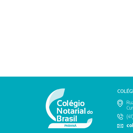
COLÉG
Rua
Cur
(41
co