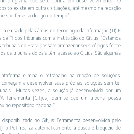
al do programa que se encontra em desenvolvimento. “O
osito existe em outras situações, até mesmo na redação
ue são feitas ao longo do tempo.”
 já é usado pelas áreas de tecnologia da informação (TI). E
de TI dos tribunais com a instituição do Git.jus. “Estamos
os tribunais do Brasil possam armazenar seus códigos fonte
s os tribunais do país têm acesso ao Git.jus. São algumas
lataforma elimina o retrabalho na criação de soluções.
l começam a desenvolver suas próprias soluções sem ter
unais. Muitas vezes, a solução já desenvolvida por um
“A ferramenta [Git.jus] permite que um tribunal possa
u no repositório nacional.”
disponibilizado no Git.jus. Ferramenta desenvolvida pelo
N), o Poti realiza automaticamente a busca e bloqueio de