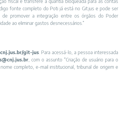
o fiscal e transfere a quantia bloqueada para as contas
ódigo fonte completo do Poti já está no Git.jus e pode ser
ém de promover a integração entre os órgãos do Poder
cidade ao eliminar gastos desnecessários.”
.cnj.jus.br/git-jus
. Para acessá-lo, a pessoa interessada
s@cnj.jus.br
, com o assunto “Criação de usuário para o
ome completo, e-mail institucional, tribunal de origem e