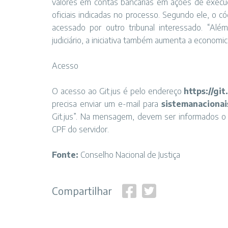
valores em contas bancárias em ações de execuçã
oficiais indicadas no processo. Segundo ele, o c
acessado por outro tribunal interessado. “Al
judiciário, a iniciativa também aumenta a economi
Acesso
O acesso ao Git.jus é pelo endereço
https://git
precisa enviar um e-mail para
sistemanacionai
Git.jus”. Na mensagem, devem ser informados o n
CPF do servidor.
Fonte:
Conselho Nacional de Justiça
Compartilhar