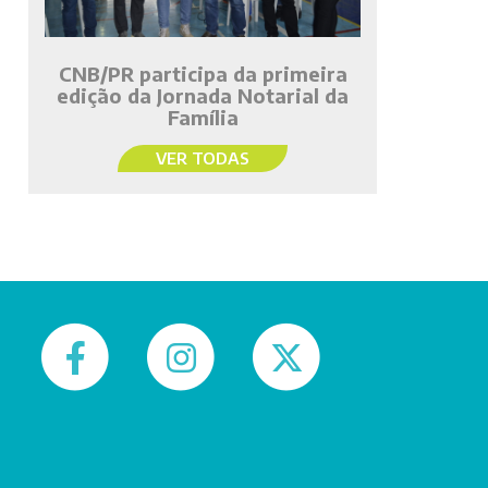
CNB/PR participa da primeira
edição da Jornada Notarial da
Família
VER TODAS