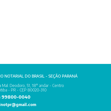
IO NOTARIAL DO BRASIL - SEÇÃO PARANÁ
 Mal. Deodoro, 51, 18° andar - Centro
itiba - PR - CEP 80020-310
99800-0040
)
lnotpr@gmail.com