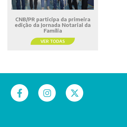
CNB/PR participa da primeira
edição da Jornada Notarial da
Família
VER TODAS