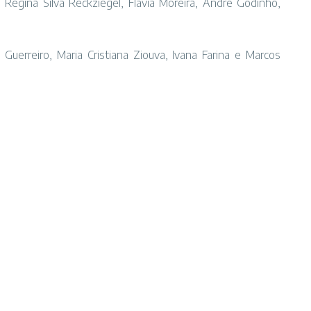
egina Silva Reckziegel, Flávia Moreira, André Godinho,
 Guerreiro, Maria Cristiana Ziouva, Ivana Farina e Marcos