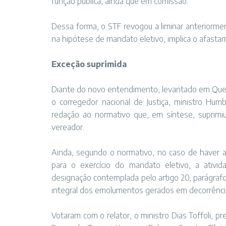
função pública, ainda que em comissão.
Dessa forma, o STF revogou a liminar anteriorm
na hipótese de mandato eletivo, implica o afastam
Exceção suprimida
Diante do novo entendimento, levantado em Ques
o corregedor nacional de Justiça, ministro Hu
redação ao normativo que, em síntese, suprimi
vereador.
Ainda, segundo o normativo, no caso de haver a
para o exercício do mandato eletivo, a ativi
designação contemplada pelo artigo 20, parágrafo
integral dos emolumentos gerados em decorrência d
Votaram com o relator, o ministro Dias Toffoli, p