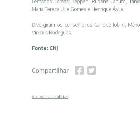
Fernando Tomasi Keppen, Rubens Canuto, Tânia R
Maria Tereza Uille Gomes e Henrique Ávila.
Divergiram os conselheiros Candice Jobim, Mário
Vinicius Rodrigues.
Fonte: CNJ
Compartilhar
Ver todas as notícias