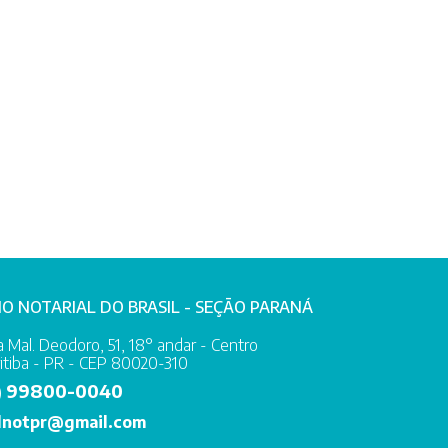
IO NOTARIAL DO BRASIL - SEÇÃO PARANÁ
 Mal. Deodoro, 51, 18° andar - Centro
itiba - PR - CEP 80020-310
99800-0040
)
lnotpr@gmail.com