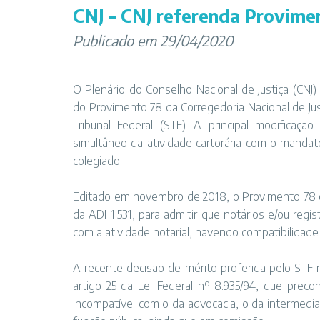
CNJ – CNJ referenda Provime
Publicado em 29/04/2020
O Plenário do Conselho Nacional de Justiça (CNJ) 
do
Provimento 78 da Corregedoria Nacional de Jus
Tribunal Federal (STF). A principal modificaçã
simultâneo da atividade cartorária com o mandat
colegiado.
Editado em novembro de 2018, o Provimento 78 co
da ADI 1.531, para admitir que notários e/ou re
com a atividade notarial, havendo compatibilidade 
A recente decisão de mérito proferida pelo STF n
artigo 25 da Lei Federal nº 8.935/94, que precon
incompatível com o da advocacia, o da intermedi