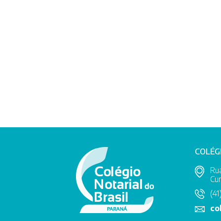
COLÉG
Rua
Cur
(41
co