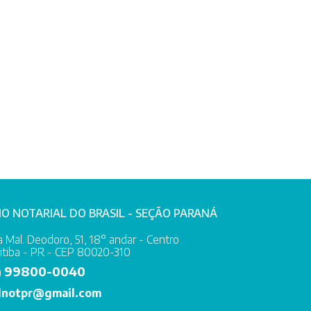
IO NOTARIAL DO BRASIL - SEÇÃO PARANÁ
 Mal. Deodoro, 51, 18° andar - Centro
itiba - PR - CEP 80020-310
99800-0040
)
lnotpr@gmail.com