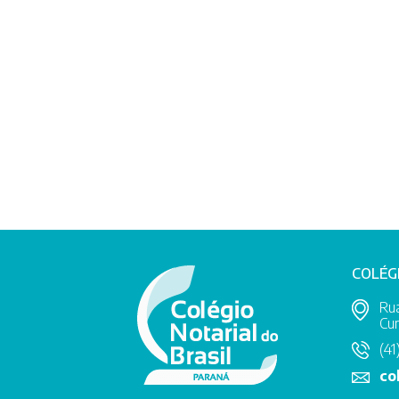
COLÉG
Rua
Cur
(41
co