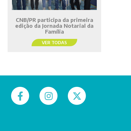
CNB/PR participa da primeira
edição da Jornada Notarial da
Família
VER TODAS