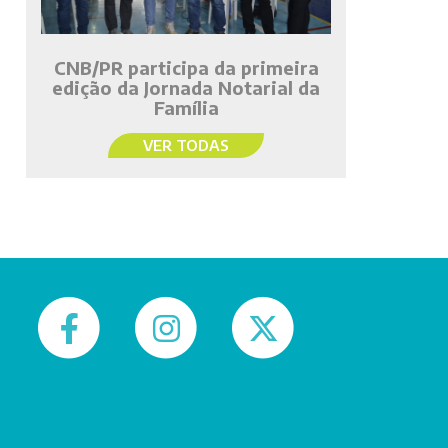
CNB/PR participa da primeira
edição da Jornada Notarial da
Família
VER TODAS