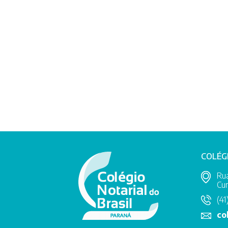
COLÉG
Rua
Cur
(41
co