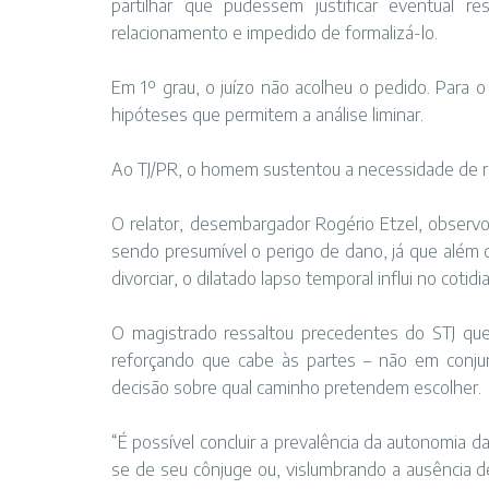
partilhar que pudessem justificar eventual re
relacionamento e impedido de formalizá-lo.
Em 1º grau, o juízo não acolheu o pedido. Para
hipóteses que permitem a análise liminar.
Ao TJ/PR, o homem sustentou a necessidade de re
O relator, desembargador Rogério Etzel, observ
sendo presumível o perigo de dano, já que além 
divorciar, o dilatado lapso temporal influi no coti
O magistrado ressaltou precedentes do STJ que j
reforçando que cabe às partes – não em conju
decisão sobre qual caminho pretendem escolher.
“É possível concluir a prevalência da autonomia d
se de seu cônjuge ou, vislumbrando a ausência de