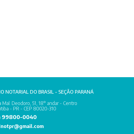
IO NOTARIAL DO BRASIL - SEÇÃO PARANÁ
 Mal. Deodoro, 51, 18° andar - Centro
itiba - PR - CEP 80020-310
99800-0040
)
lnotpr@gmail.com