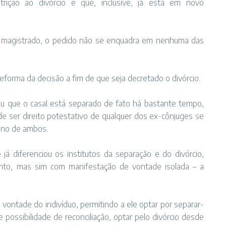
strição ao divórcio e que, inclusive, já está em novo
 o magistrado, o pedido não se enquadra em nenhuma das
forma da decisão a fim de que seja decretado o divórcio.
ou que o casal está separado de fato há bastante tempo,
de ser direito potestativo de qualquer dos ex-cônjuges se
diano de ambos.
á diferenciou os institutos da separação e do divórcio,
nto, mas sim com manifestação de vontade isolada – a
a vontade do indivíduo, permitindo a ele optar por separar-
 possibilidade de reconciliação, optar pelo divórcio desde