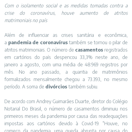
Com o isolamento social e as medidas tomadas contra a
crise do coronavírus, houve aumento de atritos
matrimoniais no país
Além de influenciar as crises sanitária e econômica,
a
pandemia de coronavírus
também se tornou o pilar de
atritos matrimoniais. O número de
casamentos
registrados
em cartórios do país despencou 33,3% neste ano, de
janeiro a agosto, com uma média de 48.969 registros por
mês. No ano passado, a quantia de matrimônios
formalizados mensalmente chegou a 73.393, no mesmo
período. A soma de
divórcios
também subiu.
De acordo com Andrey Guimarães Duarte, diretor do Colégio
Notarial Do Brasil, o número de casamentos diminuiu nos
primeiros meses da pandemia por causa das readequações
impostas aos cartórios devido à Covid-19. “Houve, no
começo da pandemia, uma queda abrupta por causa do