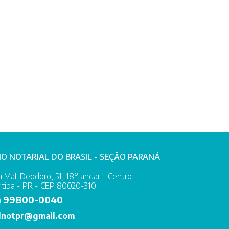
IO NOTARIAL DO BRASIL - SEÇÃO PARANÁ
 Mal. Deodoro, 51, 18° andar - Centro
itiba - PR - CEP 80020-310
99800-0040
)
lnotpr@gmail.com