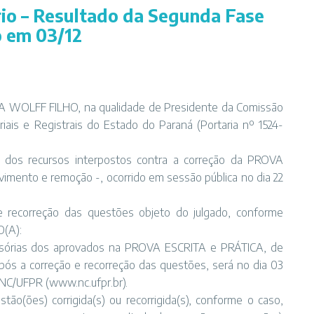
rio – Resultado da Segunda Fase
o em 03/12
WOLFF FILHO, na qualidade de Presidente da Comissão
ais e Registrais do Estado do Paraná (Portaria nº 1524-
o dos recursos interpostos contra a correção da PROVA
mento e remoção -, ocorrido em sessão pública no dia 22
e recorreção das questões objeto do julgado, conforme
O(A):
ovisórias dos aprovados na PROVA ESCRITA e PRÁTICA, de
ós a correção e recorreção das questões, será no dia 03
NC/UFPR (www.nc.ufpr.br).
tão(ões) corrigida(s) ou recorrigida(s), conforme o caso,