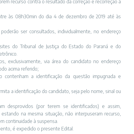
orem recurso contra o resultado da correção e recorreção à
ntre às 08h30min do dia 4 de dezembro de 2019 até às
 poderão ser consultados, individualmente, no endereço
 sites do Tribunal de Justiça do Estado do Paraná e do
etrônico.
tos, exclusivamente, via área do candidato no endereço
odo acima referido;
o contenham a identificação da questão impugnada e
ita a identificação do candidato, seja pelo nome, sinal ou
am desprovidos (por terem se identificados) e assim,
 estando na mesma situação, não interpuseram recurso,
 em continuidade à suspensa.
ento, é expedido o presente Edital.