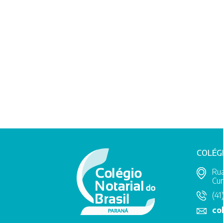
COLÉG
Rua
Cur
(41
co