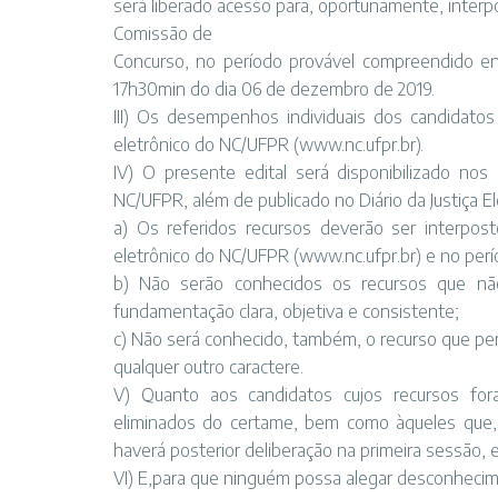
será liberado acesso para, oportunamente, interp
Comissão de
Concurso, no período provável compreendido e
17h30min do dia 06 de dezembro de 2019.
III) Os desempenhos individuais dos candidatos
eletrônico do NC/UFPR (www.nc.ufpr.br).
IV) O presente edital será disponibilizado nos
NC/UFPR, além de publicado no Diário da Justiça El
a) Os referidos recursos deverão ser interpos
eletrônico do NC/UFPR (www.nc.ufpr.br) e no perí
b) Não serão conhecidos os recursos que nã
fundamentação clara, objetiva e consistente;
c) Não será conhecido, também, o recurso que perm
qualquer outro caractere.
V) Quanto aos candidatos cujos recursos for
eliminados do certame, bem como àqueles que,
haverá posterior deliberação na primeira sessão,
VI) E,para que ninguém possa alegar desconhecim