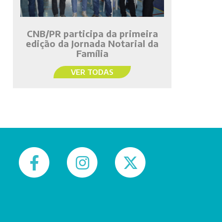
CNB/PR participa da primeira
edição da Jornada Notarial da
Família
VER TODAS