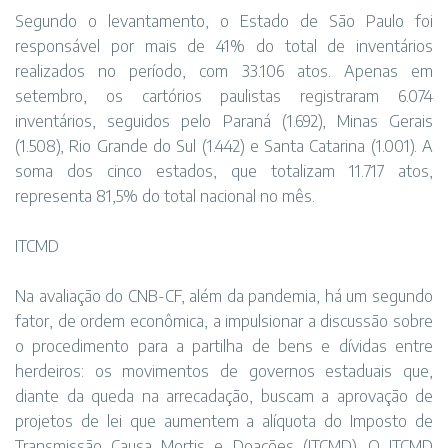
Segundo o levantamento, o Estado de São Paulo foi
responsável por mais de 41% do total de inventários
realizados no período, com 33.106 atos. Apenas em
setembro, os cartórios paulistas registraram 6.074
inventários, seguidos pelo Paraná (1.692), Minas Gerais
(1.508), Rio Grande do Sul (1.442) e Santa Catarina (1.001). A
soma dos cinco estados, que totalizam 11.717 atos,
representa 81,5% do total nacional no mês.
ITCMD
Na avaliação do CNB-CF, além da pandemia, há um segundo
fator, de ordem econômica, a impulsionar a discussão sobre
o procedimento para a partilha de bens e dívidas entre
herdeiros: os movimentos de governos estaduais que,
diante da queda na arrecadação, buscam a aprovação de
projetos de lei que aumentem a alíquota do Imposto de
Transmissão Causa Mortis e Doações (ITCMD). O ITCMD