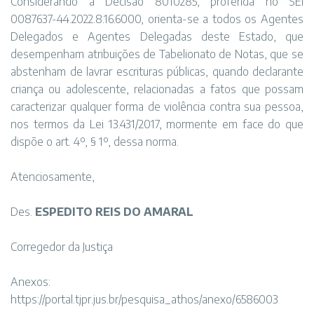
Considerando a Decisão 8010285, proferida no SEI
0087637-44.2022.8.16.6000, orienta-se a todos os Agentes
Delegados e Agentes Delegadas deste Estado, que
desempenham atribuições de Tabelionato de Notas, que se
abstenham de lavrar escrituras públicas, quando declarante
criança ou adolescente, relacionadas a fatos que possam
caracterizar qualquer forma de violência contra sua pessoa,
nos termos da Lei 13.431/2017, mormente em face do que
dispõe o art. 4º, § 1º, dessa norma.
Atenciosamente,
Des.
ESPEDITO REIS DO AMARAL
Corregedor da Justiça
Anexos:
https://portal.tjpr.jus.br/pesquisa_athos/anexo/6586003