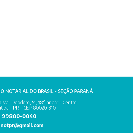
IO NOTARIAL DO BRASIL - SEÇÃO PARANÁ
 Mal. Deodoro, 51, 18° andar - Centro
itiba - PR - CEP 80020-310
99800-0040
)
lnotpr@gmail.com