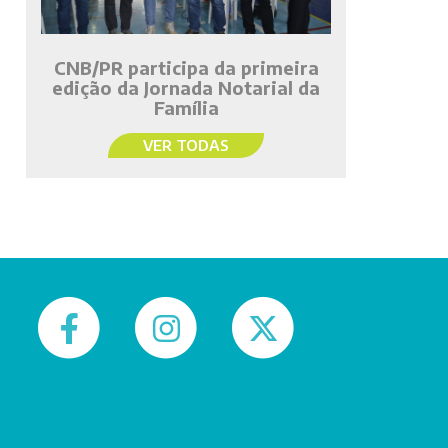
CNB/PR participa da primeira
edição da Jornada Notarial da
Família
VER TODAS