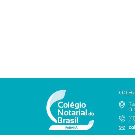
COLÉG
Rua
Cur
(41
co