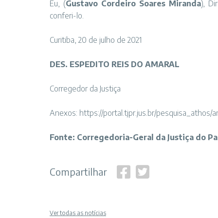
Eu, (
Gustavo Cordeiro Soares Miranda
), D
conferi-lo.
Curitiba, 20 de julho de 2021
DES. ESPEDITO REIS DO AMARAL
Corregedor da Justiça
Anexos:
https://portal.tjpr.jus.br/pesquisa_athos
Fonte: Corregedoria-Geral da Justiça do P
Compartilhar
Ver todas as notícias