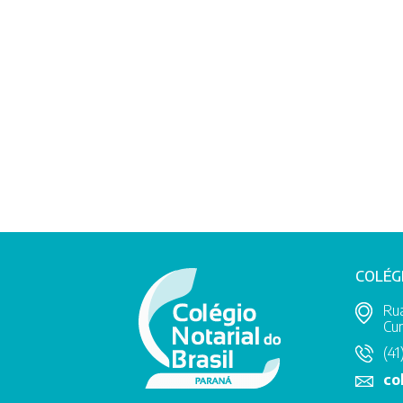
COLÉG
Rua
Cur
(41
co