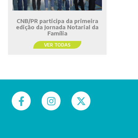
CNB/PR participa da primeira
edição da Jornada Notarial da
Família
VER TODAS