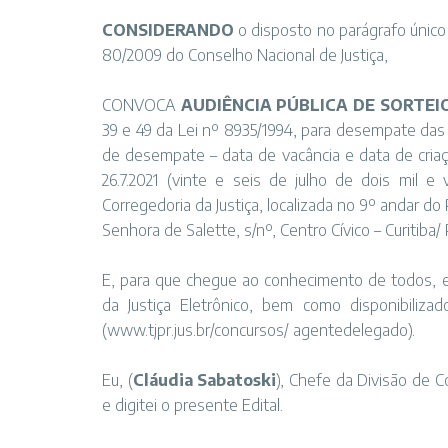
CONSIDERANDO
o disposto no parágrafo único d
80/2009 do Conselho Nacional de Justiça,
CONVOCA
AUDIÊNCIA PÚBLICA DE SORTEI
39 e 49 da Lei nº 8935/1994, para desempate das se
de desempate – data de vacância e data de criaçã
26.7.2021 (vinte e seis de julho de dois mil e
Corregedoria da Justiça, localizada no 9º andar do
Senhora de Salette, s/nº, Centro Cívico – Curitiba/
E, para que chegue ao conhecimento de todos, ex
da Justiça Eletrônico, bem como disponibiliza
(www.tjpr.jus.br/concursos/ agentedelegado).
Eu, (
Cláudia Sabatoski
), Chefe da Divisão de 
e digitei o presente Edital.