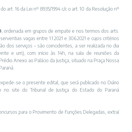
o art. 16 da Lei nº 8935/1994 c/c o art. 10 da Resolução nº
O
, ordenada em grupos de empate e nos termos dos arts.
rventias vagas entre 1.1.2021 e 30.6.2021 e cujos critérios
o dos serviços – são coincidentes, a ser realizada no dia
 vinte e um), com início às 14h, na sala de reuniões da
 Prédio Anexo ao Palácio da Justiça, situado na Praça Nossa
 Paraná.
pede-se o presente edital, que será publicado no Diário
do no site do Tribunal de Justiça do Estado do Paraná
Concursos para o Provimento de Funções Delegadas, extraí