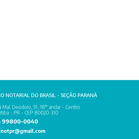
IO NOTARIAL DO BRASIL - SEÇÃO PARANÁ
 Mal. Deodoro, 51, 18° andar - Centro
itiba - PR - CEP 80020-310
99800-0040
)
lnotpr@gmail.com