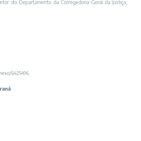
iretor do Departamento da Corregedoria-Geral da Justiça,
/anexo/6425496
araná