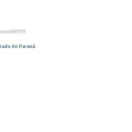
anexo/6811519
stado do Paraná