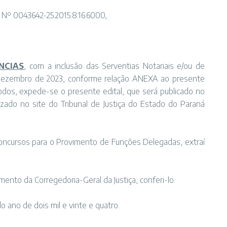
 Nº 0043642-25.2015.8.16.6000,
NCIAS
, com a inclusão das Serventias Notariais e/ou de
 dezembro de 2023, conforme relação ANEXA ao presente
odos, expede-se o presente edital, que será publicado no
lizado no site do Tribunal de Justiça do Estado do Paraná
Concursos para o Provimento de Funções Delegadas, extraí
mento da Corregedoria-Geral da Justiça, conferi-lo.
do ano de dois mil e vinte e quatro.