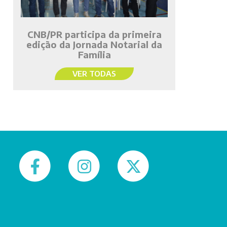
CNB/PR participa da primeira
edição da Jornada Notarial da
Família
VER TODAS