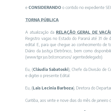
e
CONSIDERANDO
o contido no expediente SEI
TORNA PÚBLICA
A atualização da
RELAÇÃO GERAL DE VACÂ
Registro vagas no Estado do Paraná até 31 de
edital. E, para que chegue ao conhecimento de t
Diário da Justiça Eletrônico, bem como disponibi
(
www.tjpr.jus.br/concursos/ agentedelegado)
.
Eu, (
Cláudia Sabatoski
), Chefe da Divisão de 
e digitei o presente Edital.
Eu, (
Lais Lecinia Barboza
), Diretora do Departa
Curitiba, aos vinte e nove dias do mês de janeiro 