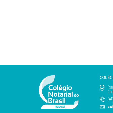
COLÉG
Rua
Cur
(41
co