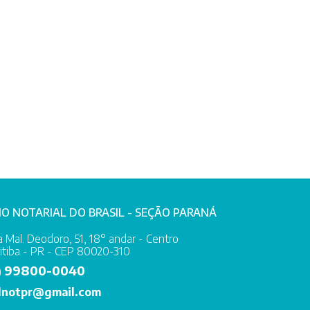
IO NOTARIAL DO BRASIL - SEÇÃO PARANÁ
 Mal. Deodoro, 51, 18° andar - Centro
itiba - PR - CEP 80020-310
99800-0040
)
lnotpr@gmail.com