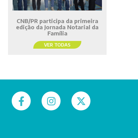
CNB/PR participa da primeira
edição da Jornada Notarial da
Família
VER TODAS