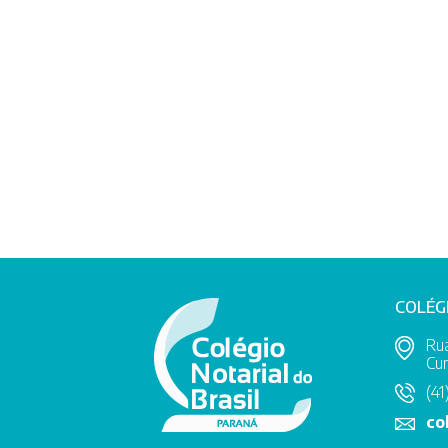
COLÉG
Rua
Cur
(41
co