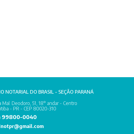
IO NOTARIAL DO BRASIL - SEÇÃO PARANÁ
 Mal. Deodoro, 51, 18° andar - Centro
itiba - PR - CEP 80020-310
99800-0040
)
lnotpr@gmail.com