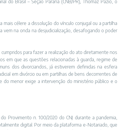
rial do Brasil – Seção Paraná (CNB/PR), Thomaz Pazio, o
a mais célere a dissolução do vínculo conjugal ou a partilha
da vem na onda na desjudicialização, desafogando o poder
m cumpridos para fazer a realização do ato diretamente nos
casos em que as questões relacionadas à guarda, regime de
muns dos divorciandos, já estiverem definidas na esfera
judicial em divórcio ou em partilhas de bens decorrentes de
sse do menor exige a intervenção do ministério público e o
ão do Provimento n. 100/2020 do CNJ durante a pandemia,
totalmente digital. Por meio da plataforma e-Notariado, que