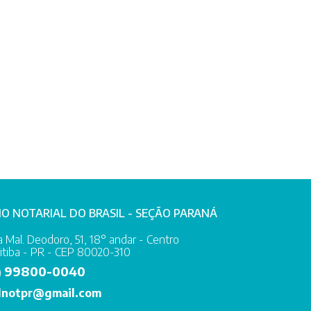
IO NOTARIAL DO BRASIL - SEÇÃO PARANÁ
 Mal. Deodoro, 51, 18° andar - Centro
itiba - PR - CEP 80020-310
99800-0040
)
lnotpr@gmail.com