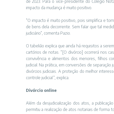
de 2023. Para o vice-presidente do Colégio Nota
impacto da mudança é muito positivo.
“O impacto é muito positivo, pois simplifica e torn
de bens dela decorrente. Sem falar que tal medi
judiciário”, comenta Pazio.
O tabelião explica que ainda há requisitos a sere
cartórios de notas. “[O divórcio] ocorrerá nos 
convivência e alimentos dos menores, filhos co
judicial. Na prática, em conversões de separação 
divórcios judiciais. A proteção do melhor intere
controle judicial.”, explica.
Divórcio online
Além da desjudicialização dos atos, a publicaç
permitiu a realização de atos notariais de forma 