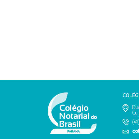
COLÉG
Rua
Cur
(41
co