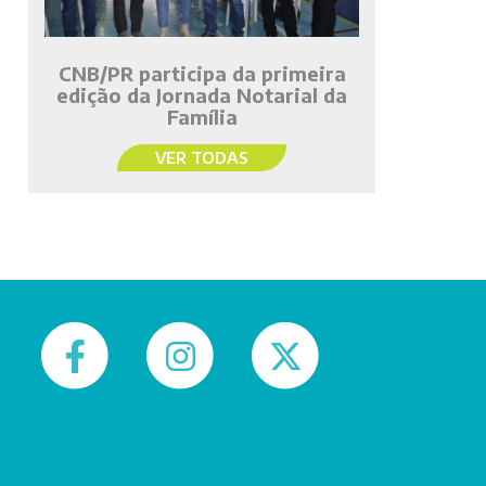
CNB/PR participa da primeira
edição da Jornada Notarial da
Família
VER TODAS