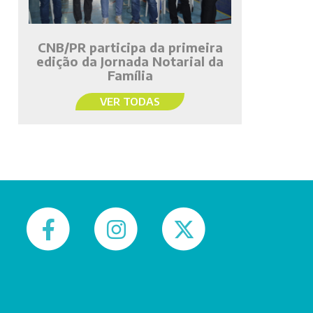
CNB/PR participa da primeira
edição da Jornada Notarial da
Família
VER TODAS