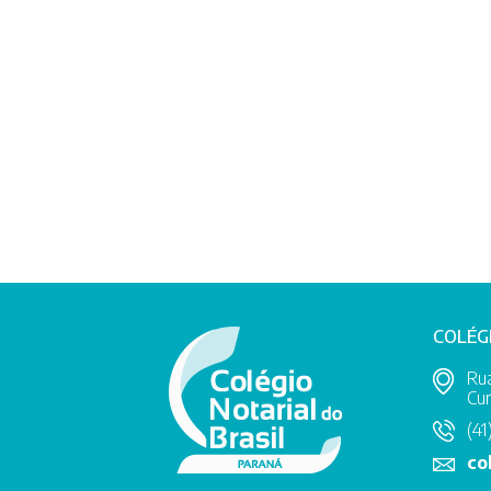
COLÉG
Rua
Cur
(41
co