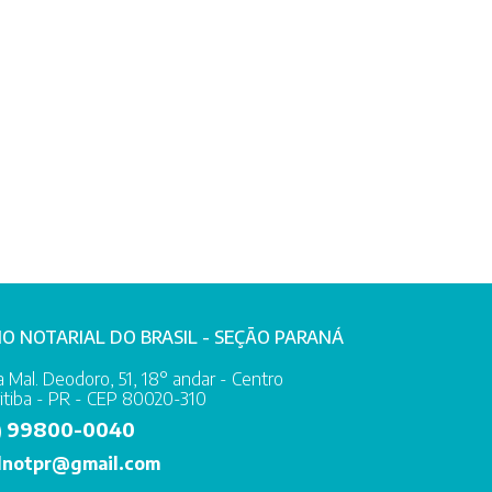
IO NOTARIAL DO BRASIL - SEÇÃO PARANÁ
 Mal. Deodoro, 51, 18° andar - Centro
itiba - PR - CEP 80020-310
99800-0040
)
lnotpr@gmail.com