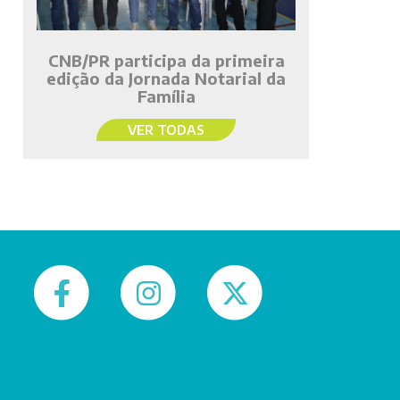
CNB/PR participa da primeira
edição da Jornada Notarial da
Família
VER TODAS