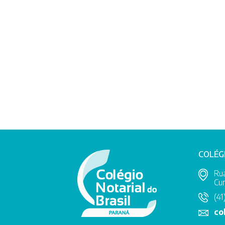
COLÉG
Rua
Cur
(41
co