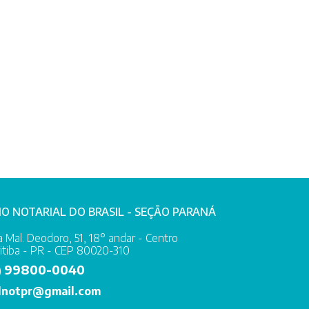
IO NOTARIAL DO BRASIL - SEÇÃO PARANÁ
 Mal. Deodoro, 51, 18° andar - Centro
itiba - PR - CEP 80020-310
99800-0040
)
lnotpr@gmail.com