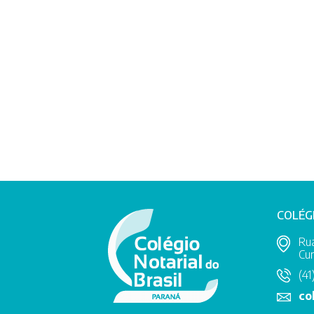
COLÉG
Rua
Cur
(41
co