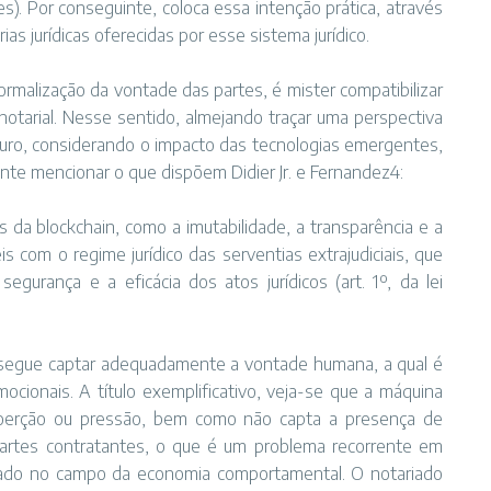
es). Por conseguinte, coloca essa intenção prática, através
as jurídicas oferecidas por esse sistema jurídico.
malização da vontade das partes, é mister compatibilizar
 notarial. Nesse sentido, almejando traçar uma perspectiva
uturo, considerando o impacto das tecnologias emergentes,
ante mencionar o que dispõem Didier Jr. e Fernandez4:
as da blockchain, como a imutabilidade, a transparência e a
 com o regime jurídico das serventias extrajudiciais, que
segurança e a eficácia dos atos jurídicos (art. 1º, da lei
nsegue captar adequadamente a vontade humana, a qual é
mocionais. A título exemplificativo, veja-se que a máquina
oerção ou pressão, bem como não capta a presença de
 partes contratantes, o que é um problema recorrente em
dado no campo da economia comportamental. O notariado