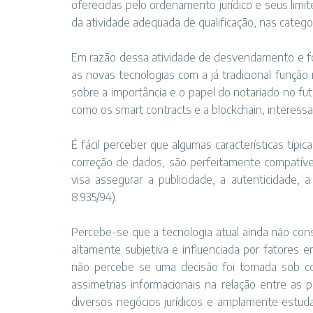
oferecidas pelo ordenamento jurídico e seus limit
da atividade adequada de qualificação, nas categori
Em razão dessa atividade de desvendamento e for
as novas tecnologias com a já tradicional função
sobre a importância e o papel do notariado no f
como os smart contracts e a blockchain, interess
É fácil perceber que algumas características típic
correção de dados, são perfeitamente compatíveis
visa assegurar a publicidade, a autenticidade, a 
8.935/94).
Percebe-se que a tecnologia atual ainda não co
altamente subjetiva e influenciada por fatores e
não percebe se uma decisão foi tomada sob c
assimetrias informacionais na relação entre as
diversos negócios jurídicos e amplamente estu