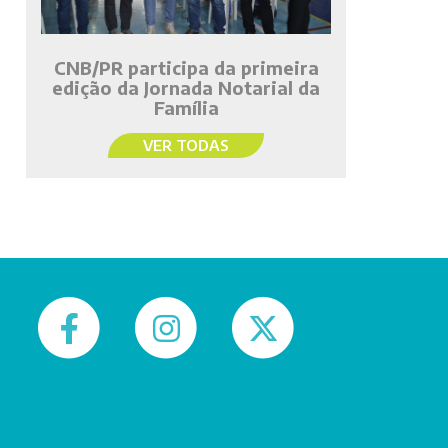
CNB/PR participa da primeira
edição da Jornada Notarial da
Família
VER TODAS