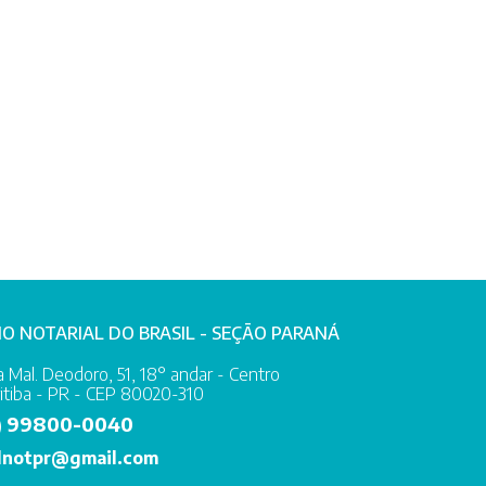
IO NOTARIAL DO BRASIL - SEÇÃO PARANÁ
 Mal. Deodoro, 51, 18° andar - Centro
itiba - PR - CEP 80020-310
99800-0040
)
lnotpr@gmail.com