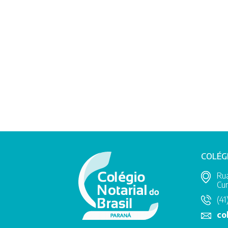
COLÉG
Rua
Cur
(41
co