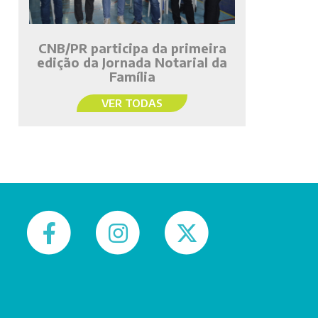
CNB/PR participa da primeira
edição da Jornada Notarial da
Família
VER TODAS