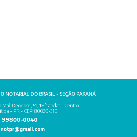
IO NOTARIAL DO BRASIL - SEÇÃO PARANÁ
 Mal. Deodoro, 51, 18° andar - Centro
itiba - PR - CEP 80020-310
99800-0040
)
lnotpr@gmail.com