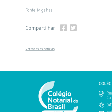
Fonte:
Migalhas
Compartilhar
Ver todas as notícias
COLÉG
Rua
Cur
(41