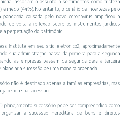
maioria, associam o assunto a sentimentos como tristeza
%) e medo (44%). No entanto, o cenário de incertezas pelo
 pandemia causada pelo novo coronavírus amplificou a
ndo de volta a reflexão sobre os instrumentos jurídicos
e a perpetuação do patrimônio.
ss Institute em seu sítio eletrônico2, aproximadamente
do sua administração passa da primeira para a segunda
uando as empresas passam da segunda para a terceira
e planejar a sucessão de uma maneira ordenada.
ório não é destinado apenas a famílias empresárias, mas
rganizar a sua sucessão.
? O planejamento sucessório pode ser compreendido como
rganizar a sucessão hereditária de bens e direitos