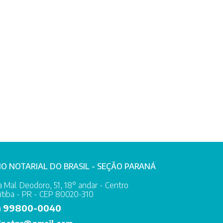
IO NOTARIAL DO BRASIL - SEÇÃO PARANÁ
 Mal. Deodoro, 51, 18° andar - Centro
itiba - PR - CEP 80020-310
99800-0040
)