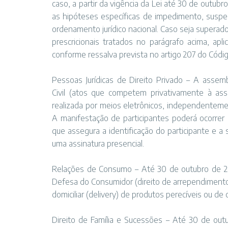
caso, a partir da vigência da Lei até 30 de outub
as hipóteses específicas de impedimento, suspen
ordenamento jurídico nacional. Caso seja supera
prescricionais tratados no parágrafo acima, apl
conforme ressalva prevista no artigo 207 do Código
Pessoas Jurídicas de Direito Privado – A assemb
Civil
(atos que competem privativamente à asse
realizada por meios eletrônicos, independentemen
A manifestação de participantes poderá ocorrer 
que assegura a identificação do participante e a
uma assinatura presencial.
Relações de Consumo – Até 30 de outubro de 202
Defesa do Consumidor (direito de arrependimento
domiciliar (delivery) de produtos perecíveis ou 
Direito de Família e Sucessões – Até 30 de outubr