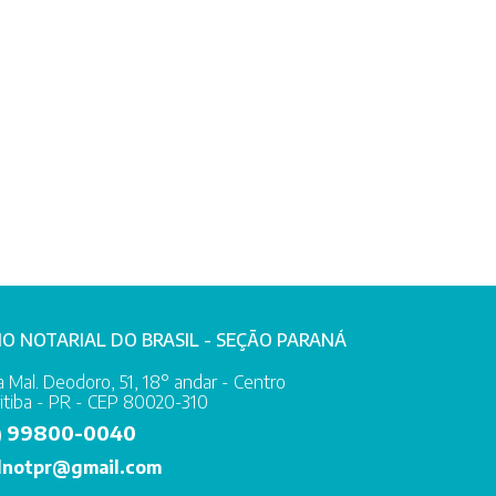
IO NOTARIAL DO BRASIL - SEÇÃO PARANÁ
 Mal. Deodoro, 51, 18° andar - Centro
itiba - PR - CEP 80020-310
99800-0040
)
lnotpr@gmail.com