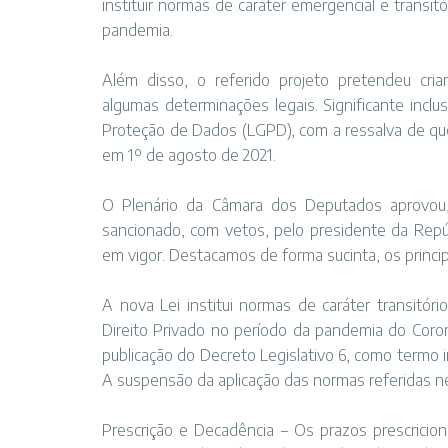
instituir normas de caráter emergencial e transitó
pandemia.
Além disso, o referido projeto pretendeu cria
algumas determinações legais. Significante inclu
Proteção de Dados (LGPD), com a ressalva de que
em 1º de agosto de 2021.
O Plenário da Câmara dos Deputados aprovou, 
sancionado, com vetos, pelo presidente da Repú
em vigor. Destacamos de forma sucinta, os principa
A nova Lei institui normas de caráter transitóri
Direito Privado no período da pandemia do Coron
publicação do Decreto Legislativo 6, como termo 
A suspensão da aplicação das normas referidas ne
Prescrição e Decadência – Os prazos prescrici