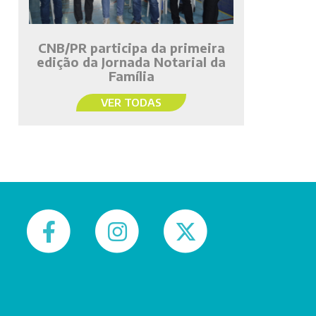
CNB/PR participa da primeira
edição da Jornada Notarial da
Família
VER TODAS