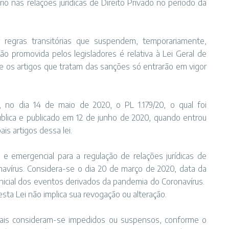
rio nas relações jurídicas de Direito Privado no período da
r regras transitórias que suspendem, temporariamente,
são promovida pelos legisladores é relativa à Lei Geral de
 os artigos que tratam das sanções só entrarão em vigor
no dia 14 de maio de 2020, o PL 1.179/20, o qual foi
blica e publicado em 12 de junho de 2020, quando entrou
is artigos dessa lei.
o e emergencial para a regulação de relações jurídicas de
avírus. Considera-se o dia 20 de março de 2020, data da
inicial dos eventos derivados da pandemia do Coronavírus.
sta Lei não implica sua revogação ou alteração.
onais consideram-se impedidos ou suspensos, conforme o